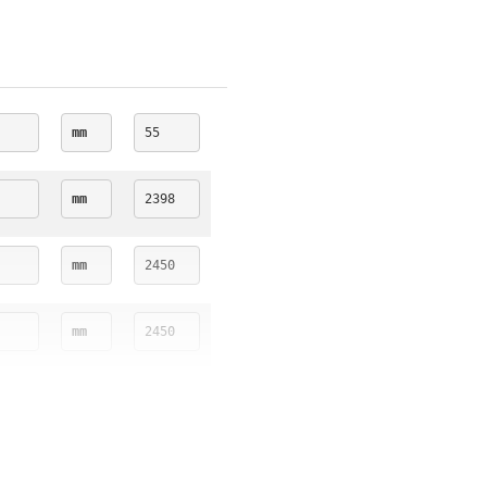
mm
55
mm
2398
mm
2450
mm
2450
mm
16.7
mm
13.5