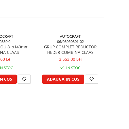
OCRAFT
AUTOCRAFT
0330.0
06/03050301-02
DOU 81x140mm
GRUP COMPLET REDUCTOR
CUREA TR
NA CLAAS
HEDER COMBINA CLAAS
OPTIBEL
AP1001793,
,00 Lei
3.553,00 Lei
IN STOC
IN STOC
N COS
ADAUGA IN COS
ADAUG