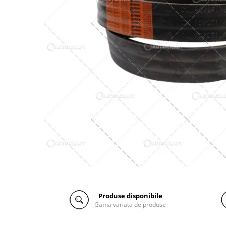
Biela motor
Kramer
Case IH
Cuzineti de biela
Mc Cormick
Massey Ferguson
Bucsi biela
Iseki
Zmaj
Suruburi si piulite biela
Kubota
Mecanica Ceahlau
Bloc motor
Taarup
Zetor
Dop si accesorii de umplere cu ulei
Kverneland
Ursus
Joja de ulei
Howard
Claas / Renault
Chiulasa
Niemeyer
UTB
Gallignani
Supape de admisie
Armatrac
John Deere
Supape de evacuare
Dongfeng
Vogel & Noot
Culbutor, tija, tachet
LS Mtron
SIP
Ghidaj pentru supapa
Krone
Pene si garnituri pentru supape
Hesston
Distributie
Berko
Produse disponibile
Ax cu came si inel, garnituri,
Gama variata de produse
Disc romanesc
obturator
Huard
Evacuare si admisie