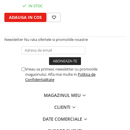
Kuhn, Huard
IN STOC
Capac toba esapament
Quicke
Galerie evacuare
ADAUGA IN COS
Kola Rivale
Cot si suport esapament
Lemken
Esapament
Blanchot
Garnitura colector esapament
Newsletter
Nu rata ofertele si promotiile noastre
Mascar
Colier toba esapament
Wolagri
Admisia aerului
Supertino
Turbosuflanta
Seko
Flexibil evacuare
Vreau sa primesc newsletter cu promotiile
Maschio
magazinului. Afla mai multe in
Politica de
Garnituri motor
Confidentialitate
Monosem
Garnitura baie de ulei
Someca
Garnitura culbutori capac camera
MAGAZINUL MEU
Agrimaster
supapelor
Quivogne
Garnitura chiulasa motor
CLIENTI
Annovi Reverberi
Set garnituri chiulasa
Unia
DATE COMERCIALE
Set garnituri superior
Fella
Set garnituri inferior