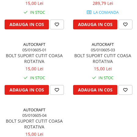
15,00 Lei
289,79 Lei
Biela motor
Kramer
Case IH
IN STOC
LA COMANDA
Cuzineti de biela
Mc Cormick
Massey Ferguson
Bucsi biela
Iseki
Zmaj
ADAUGA IN COS
ADAUGA IN COS
Suruburi si piulite biela
Kubota
Mecanica Ceahlau
Bloc motor
Taarup
Zetor
AUTOCRAFT
AUTOCRAFT
Dop si accesorii de umplere cu ulei
Kverneland
Ursus
05/010605-01
05/010605-03
Joja de ulei
Howard
BOLT SUPORT CUTIT COASA
BOLT SUPORT CUTIT COASA
Claas / Renault
ROTATIVA
ROTATIVA
Chiulasa
Niemeyer
UTB
15,00 Lei
15,00 Lei
Gallignani
Supape de admisie
Armatrac
IN STOC
IN STOC
John Deere
Supape de evacuare
Dongfeng
Vogel & Noot
Culbutor, tija, tachet
LS Mtron
ADAUGA IN COS
ADAUGA IN COS
SIP
Ghidaj pentru supapa
Krone
Pene si garnituri pentru supape
AUTOCRAFT
Hesston
Distributie
05/010605-04
Berko
BOLT SUPORT CUTIT COASA
Ax cu came si inel, garnituri,
Disc romanesc
ROTATIVA
obturator
15,00 Lei
Huard
Evacuare si admisie