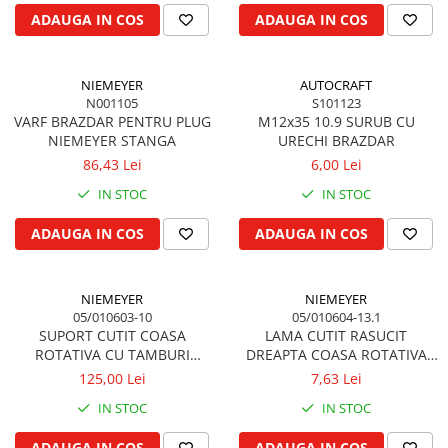
Cilindru hidraulic de ridicare
Curele ventilator
ADAUGA IN COS
ADAUGA IN COS
Bucsa, inel, oring, piese arbore
Furtunuri radiator
ridicare
Pompe apa
Cablu hidraulic, piese
NIEMEYER
AUTOCRAFT
Radiator
N001105
S101123
Cutie de viteze
Termostat apa
VARF BRAZDAR PENTRU PLUG
M12x35 10.9 SURUB CU
Ax cutie viteze
NIEMEYER STANGA
URECHI BRAZDAR
Intinzator de curea
86,43 Lei
6,00 Lei
Bucsa cutie viteze
Pinion cutie viteze
IN STOC
IN STOC
Rulmenti cutie viteze
ADAUGA IN COS
ADAUGA IN COS
Reductor transmisie
Bolt reductor transmisie
NIEMEYER
NIEMEYER
Pinion reductor transmisie
05/010603-10
05/010604-13.1
Rulment reductor transmisie
SUPORT CUTIT COASA
LAMA CUTIT RASUCIT
Simering, garnitura reductor
ROTATIVA CU TAMBURI
DREAPTA COASA ROTATIVA
transmisie
NIEMEYER
NIEMEYER, FELLA, CLAAS
125,00 Lei
7,63 Lei
Priza de putere
IN STOC
IN STOC
Arbore ax priza de putere
ADAUGA IN COS
ADAUGA IN COS