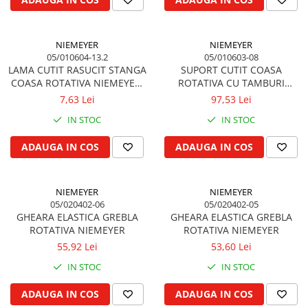
Simering priza de putere
Rulment priza de putere
NIEMEYER
NIEMEYER
05/010604-13.2
05/010603-08
LAMA CUTIT RASUCIT STANGA
SUPORT CUTIT COASA
COASA ROTATIVA NIEMEYER,
ROTATIVA CU TAMBURI
FELLA, CLAAS
NIEMEYER
7,63 Lei
97,53 Lei
IN STOC
IN STOC
ADAUGA IN COS
ADAUGA IN COS
NIEMEYER
NIEMEYER
05/020402-06
05/020402-05
GHEARA ELASTICA GREBLA
GHEARA ELASTICA GREBLA
ROTATIVA NIEMEYER
ROTATIVA NIEMEYER
55,92 Lei
53,60 Lei
IN STOC
IN STOC
ADAUGA IN COS
ADAUGA IN COS