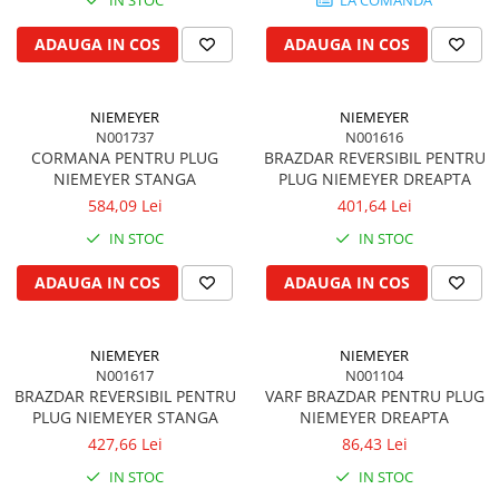
Vibrochen arbore motor
Piulite roata
Inel spate arbore motor
Prezon roata
ADAUGA IN COS
ADAUGA IN COS
Simering fata arbore motor
Inele fixare janta
Volanta motor, coroana
Punte fata 4 roţi motrice
NIEMEYER
NIEMEYER
Simering spate arbore motor
Ax transmisie fata
N001737
N001616
Capac arbore motor
Balansier bucsa punte fata
CORMANA PENTRU PLUG
BRAZDAR REVERSIBIL PENTRU
Pistoane, segmenti, camasi
NIEMEYER STANGA
PLUG NIEMEYER DREAPTA
Cardan, planetara
584,09 Lei
401,64 Lei
Camasa motor
Carter de butuc, pivot
IN STOC
IN STOC
Inele camasa motor
Cilindru
Pistoane motor
Diferential
ADAUGA IN COS
ADAUGA IN COS
Set segmenti motor
Disc de frana
Set motor
Intrare diferential grup conic
NIEMEYER
NIEMEYER
Piston si segmenti
Reductor punte fata
N001617
N001104
Pompe ulei motor
Bucsa cuplare, rulment
BRAZDAR REVERSIBIL PENTRU
VARF BRAZDAR PENTRU PLUG
PLUG NIEMEYER STANGA
NIEMEYER DREAPTA
Cutia de transfer
Pompa ulei motor
427,66 Lei
86,43 Lei
Bloc hidraulic monobloc
Racire motor
IN STOC
IN STOC
Arbore de ridicare
Palete ventilator radiator