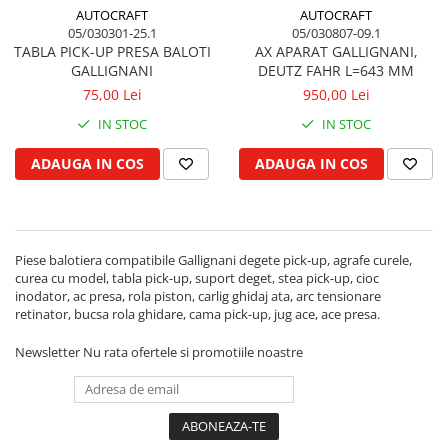
Simering priza de putere
AUTOCRAFT
AUTOCRAFT
Rulment priza de putere
05/030301-25.1
05/030807-09.1
TABLA PICK-UP PRESA BALOTI
AX APARAT GALLIGNANI,
GALLIGNANI
DEUTZ FAHR L=643 MM
75,00 Lei
950,00 Lei
IN STOC
IN STOC
ADAUGA IN COS
ADAUGA IN COS
Piese balotiera compatibile Gallignani degete pick-up, agrafe curele,
curea cu model, tabla pick-up, suport deget, stea pick-up, cioc
inodator, ac presa, rola piston, carlig ghidaj ata, arc tensionare
retinator, bucsa rola ghidare, cama pick-up, jug ace, ace presa.
Newsletter
Nu rata ofertele si promotiile noastre