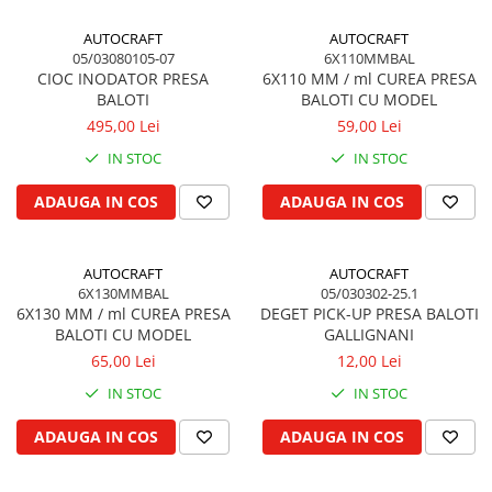
Cilindru hidraulic de ridicare
Curele ventilator
AUTOCRAFT
AUTOCRAFT
Bucsa, inel, oring, piese arbore
Furtunuri radiator
05/03080105-07
6X110MMBAL
ridicare
Pompe apa
CIOC INODATOR PRESA
6X110 MM / ml CUREA PRESA
Cablu hidraulic, piese
BALOTI
BALOTI CU MODEL
Radiator
Cutie de viteze
495,00 Lei
59,00 Lei
Termostat apa
Ax cutie viteze
Intinzator de curea
IN STOC
IN STOC
Bucsa cutie viteze
ADAUGA IN COS
ADAUGA IN COS
Pinion cutie viteze
Rulmenti cutie viteze
Reductor transmisie
AUTOCRAFT
AUTOCRAFT
6X130MMBAL
05/030302-25.1
Bolt reductor transmisie
6X130 MM / ml CUREA PRESA
DEGET PICK-UP PRESA BALOTI
Pinion reductor transmisie
BALOTI CU MODEL
GALLIGNANI
Rulment reductor transmisie
65,00 Lei
12,00 Lei
Simering, garnitura reductor
IN STOC
IN STOC
transmisie
ADAUGA IN COS
ADAUGA IN COS
Priza de putere
Arbore ax priza de putere