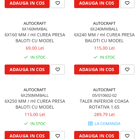
Filtru de combustibil
Colier toba esapament
ADAUGA IN COS
ADAUGA IN COS
Kuhn, Huard
Filtru hidraulic
Admisia aerului
Quicke
Filtru ulei de motor
Turbosuflanta
Kola Rivale
AUTOCRAFT
AUTOCRAFT
Prefiltru de aer
Flexibil evacuare
6X160MMBAL
6X240MMBALL
Lemken
Filtru de aerisire, particule
Garnituri motor
6X160 MM / ml CUREA PRESA
6X240 MM / ml CUREA PRESA
Blanchot
BALOTI CU MODEL
BALOTI CU MODEL
Franare
Garnitura baie de ulei
Mascar
69,00 Lei
115,00 Lei
Cablu de frana
Garnitura culbutori capac camera
Wolagri
IN STOC
IN STOC
supapelor
Cilindru de frana
Supertino
Garnitura chiulasa motor
Frana de oprire
ADAUGA IN COS
ADAUGA IN COS
Seko
Set garnituri chiulasa
Frane cu disc in baie de ulei
Maschio
Set garnituri superior
Frane cu piston
Monosem
AUTOCRAFT
AUTOCRAFT
Set garnituri inferior
Frane pneumatice
Someca
6X250MMBALL
05/010602-02
Garnituri vrac
Frane cu disc uscat
6X250 MM / ml CUREA PRESA
TALER INFERIOR COASA
Agrimaster
Vibrochen si volanta
BALOTI CU MODEL
ROTATIVA 1.65
Frane cu tambur
Quivogne
115,00 Lei
289,79 Lei
Pedala de frana
Cuzineti palier
Annovi Reverberi
Roti fata si spate
IN STOC
LA COMANDA
Cuzineti axiali, semilune
Unia
Inel fata arbore motor
Jante fata
Fella
ADAUGA IN COS
ADAUGA IN COS