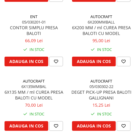
Vibrochen arbore motor
Piulite roata
Inel spate arbore motor
Prezon roata
ENT
AUTOCRAFT
Simering fata arbore motor
Inele fixare janta
05/030201-01
6X200MMBALL
Volanta motor, coroana
Punte fata 4 roţi motrice
CONTOR SIMPLU PRESA
6X200 MM / ml CUREA PRESA
Simering spate arbore motor
BALOTI
BALOTI CU MODEL
Ax transmisie fata
Capac arbore motor
66,09 Lei
95,00 Lei
Balansier bucsa punte fata
Pistoane, segmenti, camasi
IN STOC
IN STOC
Cardan, planetara
Camasa motor
Carter de butuc, pivot
ADAUGA IN COS
ADAUGA IN COS
Inele camasa motor
Cilindru
Pistoane motor
Diferential
Set segmenti motor
AUTOCRAFT
AUTOCRAFT
Disc de frana
6X135MMBAL
05/030302-22
Set motor
Intrare diferential grup conic
6X135 MM / ml CUREA PRESA
DEGET PICK-UP PRESA BALOTI
Piston si segmenti
Reductor punte fata
BALOTI CU MODEL
GALLIGNANI
Pompe ulei motor
70,00 Lei
15,25 Lei
Bucsa cuplare, rulment
Cutia de transfer
Pompa ulei motor
IN STOC
IN STOC
Bloc hidraulic monobloc
Racire motor
ADAUGA IN COS
ADAUGA IN COS
Arbore de ridicare
Palete ventilator radiator