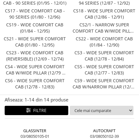
Dop si accesorii de umplere cu ulei
CAB - 90 SERIES (01/95 - 12/01)
94 SERIES (12/87 - 12/92)
Mufa bec H4
Pinioane mig
Reparatii caroserie
Axiali cu bile
Alternator
Kramer
Case IH
Joja de ulei
CS17 - WIDE COMFORT CAB -
CS18 - WIDE SUPER COMFORT
Mufa bec H7
Lanturi pentru mig
Contactoare electrice
Mc Cormick
Massey Ferguson
Lacuri auto
90 SERIES (01/80 - 12/96)
CAB (12/86 - 12/91)
Chiulasa
Becuri bord
Radiali oscilanti cu role butoi pe
Directie
Iseki
Zmaj
Silicon parbriz, caroserie
CS19 - WIDE COMFORT CAB
CS2/1 - NARROW SUPER
Supape de admisie
doua randuri
Becuri martor bord
(01/84 - 12/95)
COMFORT CAB W/WIDE PILLAR
Kubota
Mecanica Ceahlau
Diluanti, degresanti
Caseta directie
Supape de evacuare
(12/78 - 12/83)
CS21 - WIDE SUPER COMFORT
CS22 - WIDE COMFORT CAB
Taarup
Vopsele
Bieleta directie
Radial-axiali cu role conice pe un
Zetor
Culbutor, tija, tachet
CAB (01/80 - 12/95)
(01/84 - 12/90)
rand
Kverneland
Chituri auto
Brate si parghii
Ursus
Ghidaj pentru supapa
CS23 - WIDE COMFORT CAB
CS3 - WIDE SUPER COMFORT
Howard
Abrazive
Butuc si piese conexe
Claas / Renault
(REVERSIBLE) (12/69 - 12/74)
CAB (12/78 - 12/84)
Pene si garnituri pentru supape
Radial-axial cu bile
Niemeyer
Cilindru de direcţie si piese conexe
UTB
CS4 - WIDE SUPER COMFORT
CS5 - WIDE SUPER COMFORT
Distributie
Gallignani
CAB W/WIDE PILLAR (12/79 -
CAB (12/77 - 12/83)
Directie astistata, kit servo
Armatrac
Bucse cu ace
Ax cu came si inel, garnituri,
12/84)
John Deere
CS6 - WIDE SUPER COMFORT
CS9 - WIDE SUPER COMFORT
Fuzeta si piese conexe
Dongfeng
obturator
CAB (12/78 - 12/83)
CAB W/NARROW PILLAR (12/79
Vogel & Noot
Rotule si bare
LS Mtron
Evacuare si admisie
- 12/84)
SIP
Bare directie
Afiseaza:
1-
14
din
14
produse
Capac toba esapament
Krone
Filtre
Galerie evacuare
FILTRE
Hesston
Filtru de aer
Cot si suport esapament
Berko
Filtru de aer cabina
Esapament
Disc romanesc
GLASSINTER
AUTOCRAFT
Filtru de apa
Garnitura colector esapament
03/08050105-01
03/08050102-39
Huard