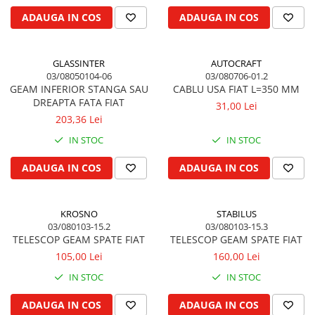
Cilindru hidraulic de ridicare
Curele ventilator
ADAUGA IN COS
ADAUGA IN COS
Bucsa, inel, oring, piese arbore
Furtunuri radiator
ridicare
Pompe apa
Cablu hidraulic, piese
GLASSINTER
AUTOCRAFT
Radiator
Cutie de viteze
03/08050104-06
03/080706-01.2
Termostat apa
GEAM INFERIOR STANGA SAU
CABLU USA FIAT L=350 MM
Ax cutie viteze
Intinzator de curea
DREAPTA FATA FIAT
31,00 Lei
Bucsa cutie viteze
203,36 Lei
Pinion cutie viteze
IN STOC
IN STOC
Rulmenti cutie viteze
ADAUGA IN COS
ADAUGA IN COS
Reductor transmisie
Bolt reductor transmisie
Pinion reductor transmisie
KROSNO
STABILUS
03/080103-15.2
03/080103-15.3
Rulment reductor transmisie
TELESCOP GEAM SPATE FIAT
TELESCOP GEAM SPATE FIAT
Simering, garnitura reductor
105,00 Lei
160,00 Lei
transmisie
IN STOC
IN STOC
Priza de putere
Arbore ax priza de putere
ADAUGA IN COS
ADAUGA IN COS