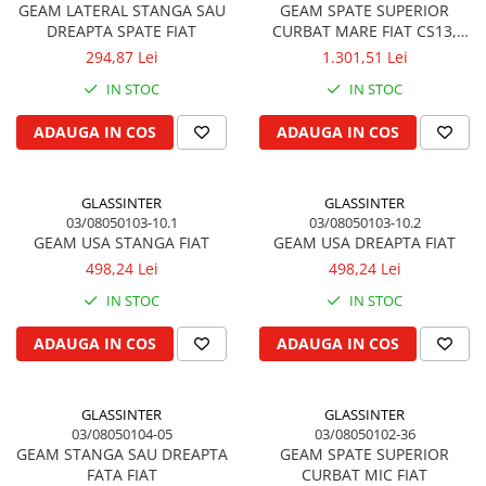
Filtru de combustibil
Colier toba esapament
GEAM LATERAL STANGA SAU
GEAM SPATE SUPERIOR
Kuhn, Huard
Filtru hidraulic
DREAPTA SPATE FIAT
CURBAT MARE FIAT CS13,
Admisia aerului
Quicke
CS17, CS19, CS22, CS23
294,87 Lei
1.301,51 Lei
Filtru ulei de motor
Turbosuflanta
Kola Rivale
Prefiltru de aer
IN STOC
IN STOC
Flexibil evacuare
Lemken
Filtru de aerisire, particule
Garnituri motor
ADAUGA IN COS
ADAUGA IN COS
Blanchot
Franare
Garnitura baie de ulei
Mascar
Cablu de frana
Garnitura culbutori capac camera
Wolagri
supapelor
GLASSINTER
GLASSINTER
Cilindru de frana
Supertino
03/08050103-10.1
03/08050103-10.2
Garnitura chiulasa motor
Frana de oprire
GEAM USA STANGA FIAT
GEAM USA DREAPTA FIAT
Seko
Set garnituri chiulasa
Frane cu disc in baie de ulei
498,24 Lei
498,24 Lei
Maschio
Set garnituri superior
Frane cu piston
IN STOC
IN STOC
Monosem
Set garnituri inferior
Frane pneumatice
Someca
ADAUGA IN COS
ADAUGA IN COS
Garnituri vrac
Frane cu disc uscat
Agrimaster
Vibrochen si volanta
Frane cu tambur
Quivogne
Pedala de frana
Cuzineti palier
Annovi Reverberi
GLASSINTER
GLASSINTER
Roti fata si spate
Cuzineti axiali, semilune
03/08050104-05
03/08050102-36
Unia
GEAM STANGA SAU DREAPTA
GEAM SPATE SUPERIOR
Inel fata arbore motor
Jante fata
Fella
FATA FIAT
CURBAT MIC FIAT