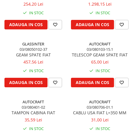
Vibrochen arbore motor
Piulite roata
254,20 Lei
1.298,15 Lei
Inel spate arbore motor
Prezon roata
IN STOC
IN STOC
Simering fata arbore motor
Inele fixare janta
Volanta motor, coroana
ADAUGA IN COS
ADAUGA IN COS
Punte fata 4 roţi motrice
Simering spate arbore motor
Ax transmisie fata
Capac arbore motor
Balansier bucsa punte fata
GLASSINTER
AUTOCRAFT
Pistoane, segmenti, camasi
03/08050102-37
03/080103-15.1
Cardan, planetara
GEAM SPATE FIAT
TELESCOP GEAM SPATE FIAT
Camasa motor
Carter de butuc, pivot
457,56 Lei
65,00 Lei
Inele camasa motor
Cilindru
IN STOC
IN STOC
Pistoane motor
Diferential
Set segmenti motor
Disc de frana
ADAUGA IN COS
ADAUGA IN COS
Set motor
Intrare diferential grup conic
Piston si segmenti
Reductor punte fata
AUTOCRAFT
AUTOCRAFT
Pompe ulei motor
Bucsa cuplare, rulment
03/080401-02
03/080706-01.1
Cutia de transfer
Pompa ulei motor
TAMPON CABINA FIAT
CABLU USA FIAT L=350 MM
Bloc hidraulic monobloc
35,59 Lei
31,00 Lei
Racire motor
Arbore de ridicare
IN STOC
IN STOC
Palete ventilator radiator