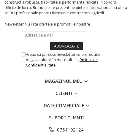
constructia robusta, fiabilitate si performanta ridicata in conditii
Kuhn, Huard
dificile de lucru. Brandul este prezent pe pietele internationale si ofera
Capac toba esapament
solutii profesionale pentru fermieri si contractorii agricoli.
Quicke
Galerie evacuare
Kola Rivale
Cot si suport esapament
Newsletter
Nu rata ofertele si promotiile noastre
Lemken
Esapament
Blanchot
Garnitura colector esapament
Mascar
Colier toba esapament
Wolagri
Admisia aerului
Vreau sa primesc newsletter cu promotiile
Supertino
magazinului. Afla mai multe in
Politica de
Turbosuflanta
Confidentialitate
Seko
Flexibil evacuare
Maschio
Garnituri motor
MAGAZINUL MEU
Monosem
Garnitura baie de ulei
Someca
CLIENTI
Garnitura culbutori capac camera
Agrimaster
supapelor
DATE COMERCIALE
Quivogne
Garnitura chiulasa motor
Annovi Reverberi
Set garnituri chiulasa
SUPORT CLIENTI
Unia
Set garnituri superior
Fella
0751102124
Set garnituri inferior