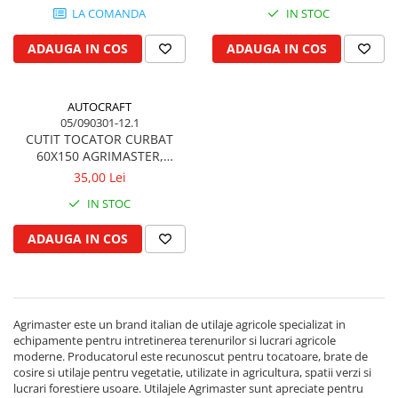
LA COMANDA
IN STOC
Biela motor
Kramer
Case IH
Cuzineti de biela
Mc Cormick
Massey Ferguson
ADAUGA IN COS
ADAUGA IN COS
Bucsi biela
Iseki
Zmaj
Suruburi si piulite biela
Kubota
Mecanica Ceahlau
AUTOCRAFT
Bloc motor
Taarup
Zetor
05/090301-12.1
Dop si accesorii de umplere cu ulei
Kverneland
CUTIT TOCATOR CURBAT
Ursus
60X150 AGRIMASTER,
Joja de ulei
Howard
Claas / Renault
MURATORI, CALDERONI,
35,00 Lei
Chiulasa
Niemeyer
UTB
MASCHIO, SICMA MIGLIANICO
IN STOC
Gallignani
Supape de admisie
Armatrac
John Deere
Supape de evacuare
Dongfeng
ADAUGA IN COS
Vogel & Noot
Culbutor, tija, tachet
LS Mtron
SIP
Ghidaj pentru supapa
Krone
Pene si garnituri pentru supape
Hesston
Agrimaster este un brand italian de utilaje agricole specializat in
Distributie
echipamente pentru intretinerea terenurilor si lucrari agricole
Berko
Ax cu came si inel, garnituri,
moderne. Producatorul este recunoscut pentru tocatoare, brate de
Disc romanesc
obturator
cosire si utilaje pentru vegetatie, utilizate in agricultura, spatii verzi si
lucrari forestiere usoare. Utilajele Agrimaster sunt apreciate pentru
Huard
Evacuare si admisie