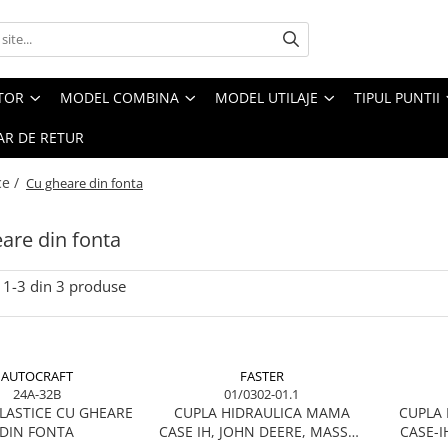
CTOR
MODEL COMBINA
MODEL UTILAJE
TIPUL PUNTII
R DE RETUR
ce /
Cu gheare din fonta
are din fonta
1-
3
din
3
produse
AUTOCRAFT
FASTER
24A-32B
01/0302-01.1
ELASTICE CU GHEARE
CUPLA HIDRAULICA MAMA
CUPLA
DIN FONTA
CASE IH, JOHN DEERE, MASSEY
CASE-I