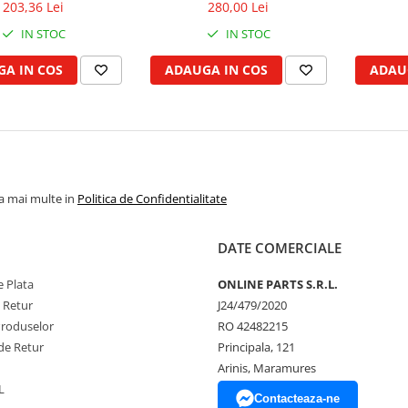
FERGUSON, FORD, NEW
203,36 Lei
280,00 Lei
HOLLAND, STEYR
IN STOC
IN STOC
A IN COS
ADAUGA IN COS
ADAU
la mai multe in
Politica de Confidentialitate
DATE COMERCIALE
 Plata
ONLINE PARTS S.R.L.
e Retur
J24/479/2020
Produselor
RO 42482215
de Retur
Principala, 121
Arinis, Maramures
L
Contacteaza-ne