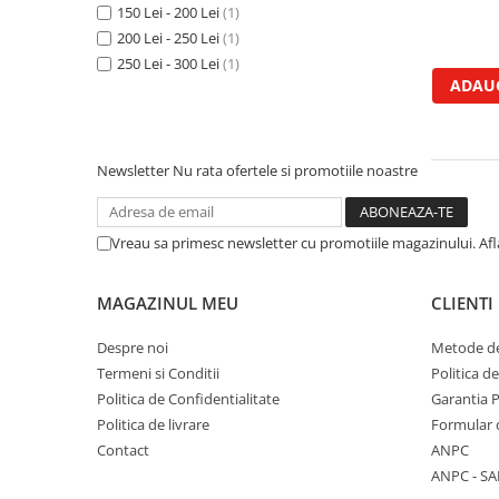
150 Lei - 200 Lei
(1)
Biela motor
Kramer
Case IH
200 Lei - 250 Lei
(1)
Cuzineti de biela
Mc Cormick
Massey Ferguson
250 Lei - 300 Lei
(1)
Bucsi biela
Iseki
Zmaj
ADAUG
Suruburi si piulite biela
Kubota
Mecanica Ceahlau
Bloc motor
Taarup
Zetor
Dop si accesorii de umplere cu ulei
Kverneland
Newsletter
Nu rata ofertele si promotiile noastre
Ursus
Joja de ulei
Howard
Claas / Renault
Chiulasa
Niemeyer
UTB
Vreau sa primesc newsletter cu promotiile magazinului. Af
Gallignani
Supape de admisie
Armatrac
John Deere
Supape de evacuare
Dongfeng
MAGAZINUL MEU
CLIENTI
Vogel & Noot
Culbutor, tija, tachet
LS Mtron
SIP
Despre noi
Metode de
Ghidaj pentru supapa
Krone
Termeni si Conditii
Politica d
Pene si garnituri pentru supape
Politica de Confidentialitate
Garantia 
Hesston
Distributie
Politica de livrare
Formular 
Berko
Ax cu came si inel, garnituri,
Contact
ANPC
Disc romanesc
obturator
ANPC - SA
Huard
Evacuare si admisie