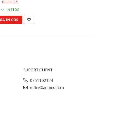
165,00 Lei
IN STOC
GA IN COS
SUPORT CLIENTI
0751102124
office@autocraft.ro