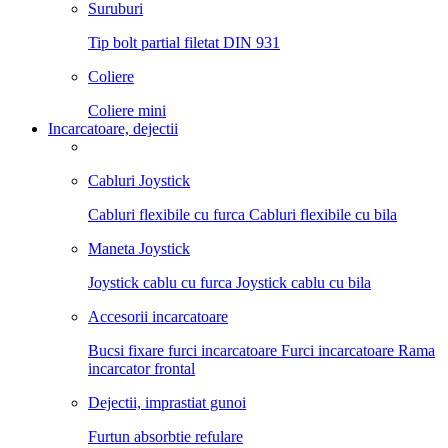
Suruburi
Tip bolt partial filetat DIN 931
Coliere
Coliere mini
Incarcatoare, dejectii
Cabluri Joystick
Cabluri flexibile cu furca
Cabluri flexibile cu bila
Maneta Joystick
Joystick cablu cu furca
Joystick cablu cu bila
Accesorii incarcatoare
Bucsi fixare furci incarcatoare
Furci incarcatoare
Rama
incarcator frontal
Dejectii, imprastiat gunoi
Furtun absorbtie refulare