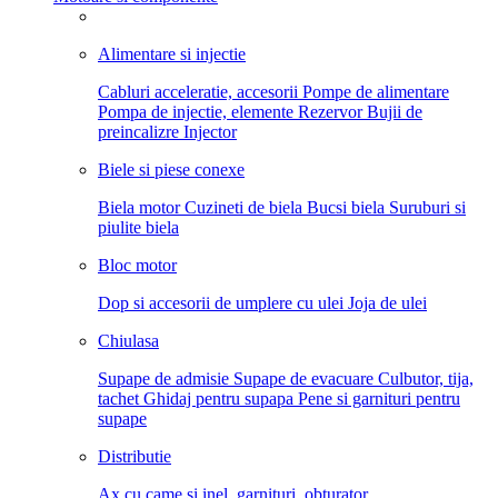
Alimentare si injectie
Cabluri acceleratie, accesorii
Pompe de alimentare
Pompa de injectie, elemente
Rezervor
Bujii de
preincalizre
Injector
Biele si piese conexe
Biela motor
Cuzineti de biela
Bucsi biela
Suruburi si
piulite biela
Bloc motor
Dop si accesorii de umplere cu ulei
Joja de ulei
Chiulasa
Supape de admisie
Supape de evacuare
Culbutor, tija,
tachet
Ghidaj pentru supapa
Pene si garnituri pentru
supape
Distributie
Ax cu came si inel, garnituri, obturator