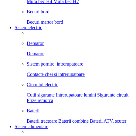
Mufa bec H4
Mufa bec H7
Becuri bord
Becuri martor bord
Sistem electric
Demaror
Demaror
Sistem pornire, intrerupatoare
Contacte chei si intrerupatoare
Circuitul electric
Cutii sigurante
Intrerupatoare lumini
Sigurante circuit
Prize remorca
Baterii
Baterii tractoare
Baterii combine
Baterii ATV, scuter
Sistem alimentare