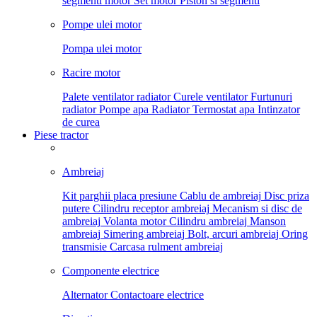
segmenti motor
Set motor
Piston si segmenti
Pompe ulei motor
Pompa ulei motor
Racire motor
Palete ventilator radiator
Curele ventilator
Furtunuri
radiator
Pompe apa
Radiator
Termostat apa
Intinzator
de curea
Piese tractor
Ambreiaj
Kit parghii placa presiune
Cablu de ambreiaj
Disc priza
putere
Cilindru receptor ambreiaj
Mecanism si disc de
ambreiaj
Volanta motor
Cilindru ambreiaj
Manson
ambreiaj
Simering ambreiaj
Bolt, arcuri ambreiaj
Oring
transmisie
Carcasa rulment ambreiaj
Componente electrice
Alternator
Contactoare electrice