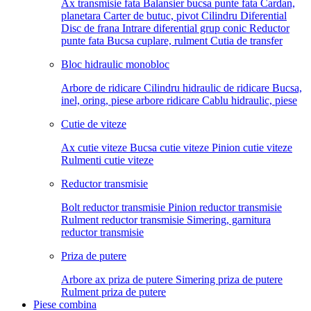
Ax transmisie fata
Balansier bucsa punte fata
Cardan,
planetara
Carter de butuc, pivot
Cilindru
Diferential
Disc de frana
Intrare diferential grup conic
Reductor
punte fata
Bucsa cuplare, rulment
Cutia de transfer
Bloc hidraulic monobloc
Arbore de ridicare
Cilindru hidraulic de ridicare
Bucsa,
inel, oring, piese arbore ridicare
Cablu hidraulic, piese
Cutie de viteze
Ax cutie viteze
Bucsa cutie viteze
Pinion cutie viteze
Rulmenti cutie viteze
Reductor transmisie
Bolt reductor transmisie
Pinion reductor transmisie
Rulment reductor transmisie
Simering, garnitura
reductor transmisie
Priza de putere
Arbore ax priza de putere
Simering priza de putere
Rulment priza de putere
Piese combina