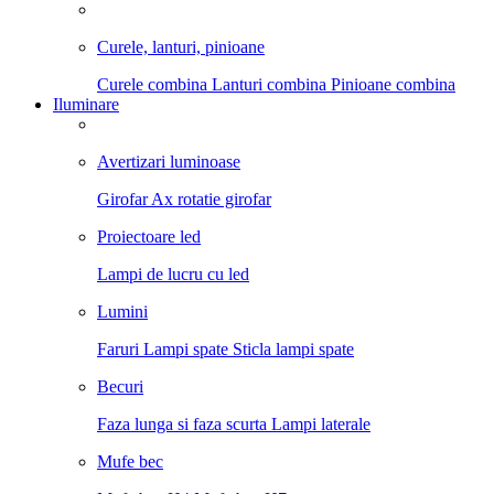
Curele, lanturi, pinioane
Curele combina
Lanturi combina
Pinioane combina
Iluminare
Avertizari luminoase
Girofar
Ax rotatie girofar
Proiectoare led
Lampi de lucru cu led
Lumini
Faruri
Lampi spate
Sticla lampi spate
Becuri
Faza lunga si faza scurta
Lampi laterale
Mufe bec