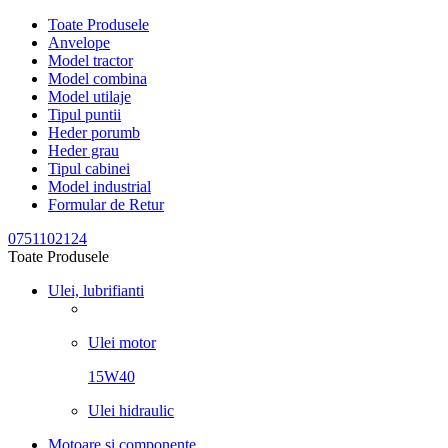
Toate Produsele
Anvelope
Model tractor
Model combina
Model utilaje
Tipul puntii
Heder porumb
Heder grau
Tipul cabinei
Model industrial
Formular de Retur
0751102124
Toate Produsele
Ulei, lubrifianti
Ulei motor
15W40
Ulei hidraulic
Motoare si componente