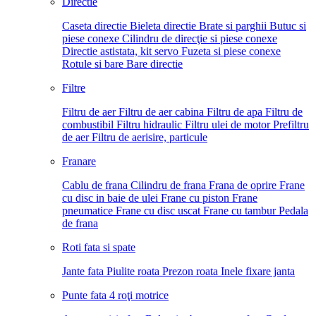
Directie
Caseta directie
Bieleta directie
Brate si parghii
Butuc si
piese conexe
Cilindru de direcţie si piese conexe
Directie astistata, kit servo
Fuzeta si piese conexe
Rotule si bare
Bare directie
Filtre
Filtru de aer
Filtru de aer cabina
Filtru de apa
Filtru de
combustibil
Filtru hidraulic
Filtru ulei de motor
Prefiltru
de aer
Filtru de aerisire, particule
Franare
Cablu de frana
Cilindru de frana
Frana de oprire
Frane
cu disc in baie de ulei
Frane cu piston
Frane
pneumatice
Frane cu disc uscat
Frane cu tambur
Pedala
de frana
Roti fata si spate
Jante fata
Piulite roata
Prezon roata
Inele fixare janta
Punte fata 4 roţi motrice