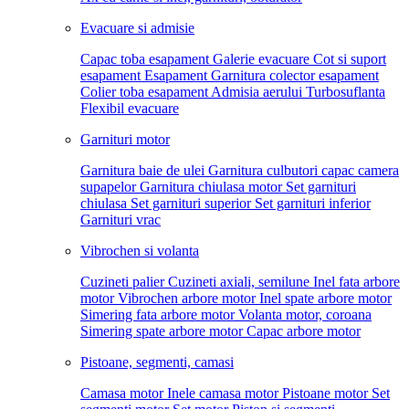
Evacuare si admisie
Capac toba esapament
Galerie evacuare
Cot si suport
esapament
Esapament
Garnitura colector esapament
Colier toba esapament
Admisia aerului
Turbosuflanta
Flexibil evacuare
Garnituri motor
Garnitura baie de ulei
Garnitura culbutori capac camera
supapelor
Garnitura chiulasa motor
Set garnituri
chiulasa
Set garnituri superior
Set garnituri inferior
Garnituri vrac
Vibrochen si volanta
Cuzineti palier
Cuzineti axiali, semilune
Inel fata arbore
motor
Vibrochen arbore motor
Inel spate arbore motor
Simering fata arbore motor
Volanta motor, coroana
Simering spate arbore motor
Capac arbore motor
Pistoane, segmenti, camasi
Camasa motor
Inele camasa motor
Pistoane motor
Set