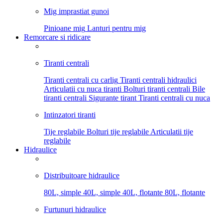
Mig imprastiat gunoi
Pinioane mig
Lanturi pentru mig
Remorcare si ridicare
Tiranti centrali
Tiranti centrali cu carlig
Tiranti centrali hidraulici
Articulatii cu nuca tiranti
Bolturi tiranti centrali
Bile
tiranti centrali
Sigurante tirant
Tiranti centrali cu nuca
Intinzatori tiranti
Tije reglabile
Bolturi tije reglabile
Articulatii tije
reglabile
Hidraulice
Distribuitoare hidraulice
80L, simple
40L, simple
40L, flotante
80L, flotante
Furtunuri hidraulice