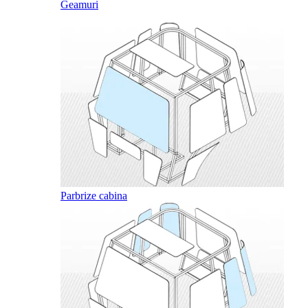
Geamuri
Parbrize cabina