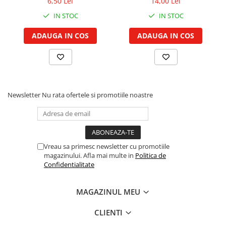
6,50 Lei
14,00 Lei
Piston si segmenti
IN STOC
IN STOC
Pompe ulei motor
ADAUGA IN COS
ADAUGA IN COS
Pompa ulei motor
Racire motor
Palete ventilator radiator
Curele ventilator
Furtunuri radiator
Newsletter
Nu rata ofertele si promotiile noastre
Pompe apa
Radiator
Termostat apa
Vreau sa primesc newsletter cu promotiile
Intinzator de curea
magazinului. Afla mai multe in
Politica de
Piese tractor
Confidentialitate
Ambreiaj
Kit parghii placa presiune
MAGAZINUL MEU
Cablu de ambreiaj
CLIENTI
Disc priza putere