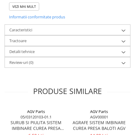
Garnituri vrac
Pozitie de montare
Spate
VEZI MAI MULT
Vibrochen si volanta
Informatii conformitate produs
Cuzineti palier
Pozitie de montare
Rear
Caracteristici
Cuzineti axiali, semilune
Inel fata arbore motor
Tractoare
Greutate
0,10kg
Vibrochen arbore motor
Detalii tehnice
Inel spate arbore motor
Simering fata arbore motor
Review-uri
(0)
Volanta motor, coroana
Simering spate arbore motor
Capac arbore motor
PRODUSE SIMILARE
Pistoane, segmenti, camasi
Camasa motor
Inele camasa motor
AGV Parts
AGV Parts
05/03120103-01.1
AGV00001
Pistoane motor
SURUB SI PIULITA SISTEM
AGRAFE SISTEM IMBINARE
Set segmenti motor
IMBINARE CUREA PRESA
CUREA PRESA BALOTI AGV
Set motor
BALOTI