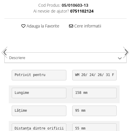
Cod Produs:
05/010603-13
Kuhn, Huard
Capac toba esapament
Ai nevoie de ajutor?
0751102124
Quicke
Galerie evacuare
Kola Rivale
Cot si suport esapament
Adauga la Favorite
Cere informatii
Lemken
Esapament
Blanchot
Garnitura colector esapament
Mascar
Colier toba esapament
Wolagri
Admisia aerului
Descriere
Supertino
Turbosuflanta
Seko
Flexibil evacuare
Maschio
Potrivit pentru
WM 20/ 24/ 26/ 31 F
Garnituri motor
Monosem
Garnitura baie de ulei
Someca
Garnitura culbutori capac camera
Lungime
158 mm
Agrimaster
supapelor
Quivogne
Garnitura chiulasa motor
Lăţime
95 mm
Annovi Reverberi
Set garnituri chiulasa
Unia
Set garnituri superior
Fella
Set garnituri inferior
Distanța dintre orificii
55 mm