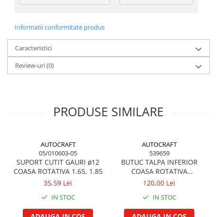
Garnituri vrac
Vibrochen si volanta
Informatii conformitate produs
Cuzineti palier
Caracteristici
Cuzineti axiali, semilune
Inel fata arbore motor
Review-uri
(0)
Vibrochen arbore motor
Inel spate arbore motor
Simering fata arbore motor
PRODUSE SIMILARE
Volanta motor, coroana
Simering spate arbore motor
Capac arbore motor
AUTOCRAFT
AUTOCRAFT
Pistoane, segmenti, camasi
05/010603-05
539659
SUPORT CUTIT GAURI ø12
BUTUC TALPA INFERIOR
Camasa motor
COASA ROTATIVA 1.65, 1.85
COASA ROTATIVA
Inele camasa motor
POLONEZA 1.35, 1.65, 1.85
35,59 Lei
120,00 Lei
Pistoane motor
IN STOC
IN STOC
Set segmenti motor
Set motor
ADAUGA IN COS
ADAUGA IN COS