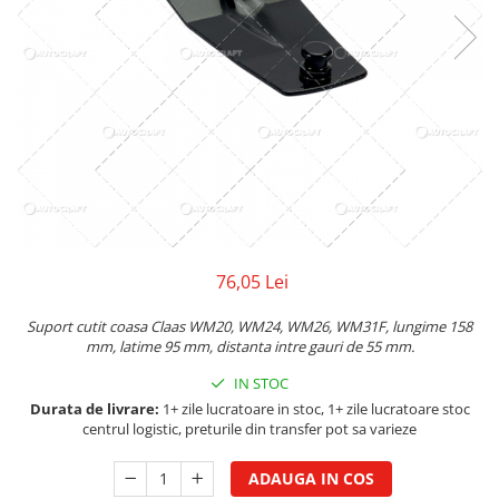
Biela motor
Kramer
Case IH
Cuzineti de biela
Mc Cormick
Massey Ferguson
Bucsi biela
Iseki
Zmaj
Suruburi si piulite biela
Kubota
Mecanica Ceahlau
Bloc motor
Taarup
Zetor
Dop si accesorii de umplere cu ulei
Kverneland
Ursus
Joja de ulei
Howard
Claas / Renault
Chiulasa
Niemeyer
UTB
Gallignani
Supape de admisie
Armatrac
76,05 Lei
John Deere
Supape de evacuare
Dongfeng
Vogel & Noot
Culbutor, tija, tachet
LS Mtron
Suport cutit coasa Claas WM20, WM24, WM26, WM31F, lungime 158
SIP
mm, latime 95 mm, distanta intre gauri de 55 mm.
Ghidaj pentru supapa
Krone
Pene si garnituri pentru supape
IN STOC
Hesston
Distributie
Durata de livrare:
1+ zile lucratoare in stoc, 1+ zile lucratoare stoc
centrul logistic, preturile din transfer pot sa varieze
Berko
Ax cu came si inel, garnituri,
Disc romanesc
obturator
ADAUGA IN COS
Huard
Evacuare si admisie