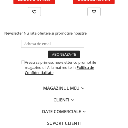
Piston si segmenti
Pompe ulei motor
Pompa ulei motor
Racire motor
Newsletter
Nu rata ofertele si promotiile noastre
Palete ventilator radiator
Curele ventilator
Furtunuri radiator
Pompe apa
Vreau sa primesc newsletter cu promotiile
magazinului. Afla mai multe in
Politica de
Radiator
Confidentialitate
Termostat apa
Intinzator de curea
MAGAZINUL MEU
Piese tractor
Ambreiaj
CLIENTI
Kit parghii placa presiune
DATE COMERCIALE
Cablu de ambreiaj
Disc priza putere
SUPORT CLIENTI