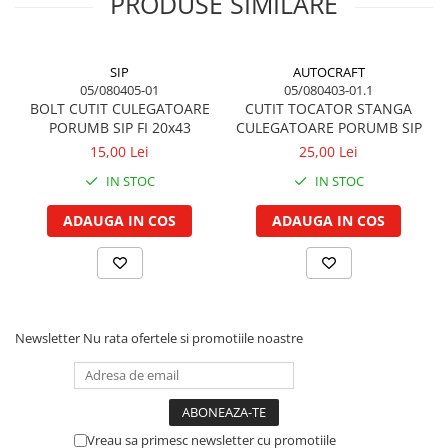
PRODUSE SIMILARE
Vibrochen arbore motor
Piulite roata
Inel spate arbore motor
Prezon roata
Simering fata arbore motor
Inele fixare janta
SIP
AUTOCRAFT
Volanta motor, coroana
Punte fata 4 roţi motrice
05/080405-01
05/080403-01.1
Simering spate arbore motor
BOLT CUTIT CULEGATOARE
CUTIT TOCATOR STANGA
Ax transmisie fata
PORUMB SIP FI 20x43
CULEGATOARE PORUMB SIP
Capac arbore motor
Balansier bucsa punte fata
15,00 Lei
25,00 Lei
Pistoane, segmenti, camasi
Cardan, planetara
IN STOC
IN STOC
Camasa motor
Carter de butuc, pivot
Inele camasa motor
Cilindru
ADAUGA IN COS
ADAUGA IN COS
Pistoane motor
Diferential
Set segmenti motor
Disc de frana
Set motor
Intrare diferential grup conic
Piston si segmenti
Reductor punte fata
Newsletter
Nu rata ofertele si promotiile noastre
Pompe ulei motor
Bucsa cuplare, rulment
Cutia de transfer
Pompa ulei motor
Bloc hidraulic monobloc
Racire motor
Arbore de ridicare
Palete ventilator radiator
Vreau sa primesc newsletter cu promotiile