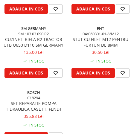
Biela motor
Kramer
Case IH
ADAUGA IN COS
ADAUGA IN COS
Cuzineti de biela
Mc Cormick
Massey Ferguson
Bucsi biela
Iseki
Zmaj
SM GERMANY
ENT
Suruburi si piulite biela
Kubota
Mecanica Ceahlau
SM 103.03.090 R2
04/060301-01-8/M12
Bloc motor
Taarup
CUZINETI BIELA R2 TRACTOR
STUT CU FILET M12 PENTRU
Zetor
UTB U650 D110 SM GERMANY
FURTUN DE 8MM
Dop si accesorii de umplere cu ulei
Kverneland
Ursus
135,00 Lei
30,50 Lei
Joja de ulei
Howard
Claas / Renault
IN STOC
IN STOC
Chiulasa
Niemeyer
UTB
Gallignani
Supape de admisie
Armatrac
ADAUGA IN COS
ADAUGA IN COS
John Deere
Supape de evacuare
Dongfeng
Vogel & Noot
Culbutor, tija, tachet
LS Mtron
BOSCH
SIP
Ghidaj pentru supapa
C18294
Krone
Pene si garnituri pentru supape
SET REPARATIE POMPA
Hesston
HIDRAULICA CASE IH, FENDT
Distributie
Berko
355,88 Lei
Ax cu came si inel, garnituri,
Disc romanesc
obturator
IN STOC
Huard
Evacuare si admisie