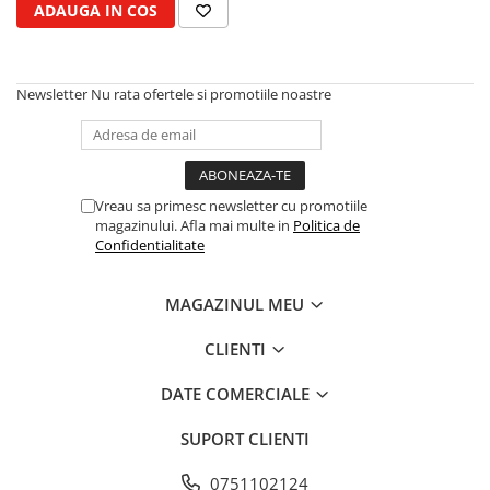
ADAUGA IN COS
Kuhn, Huard
Capac toba esapament
Quicke
Galerie evacuare
Kola Rivale
Cot si suport esapament
Newsletter
Nu rata ofertele si promotiile noastre
Lemken
Esapament
Blanchot
Garnitura colector esapament
Mascar
Colier toba esapament
Wolagri
Admisia aerului
Vreau sa primesc newsletter cu promotiile
Supertino
magazinului. Afla mai multe in
Politica de
Turbosuflanta
Confidentialitate
Seko
Flexibil evacuare
Maschio
Garnituri motor
MAGAZINUL MEU
Monosem
Garnitura baie de ulei
Someca
Garnitura culbutori capac camera
CLIENTI
Agrimaster
supapelor
Quivogne
DATE COMERCIALE
Garnitura chiulasa motor
Annovi Reverberi
Set garnituri chiulasa
SUPORT CLIENTI
Unia
Set garnituri superior
Fella
Set garnituri inferior
0751102124