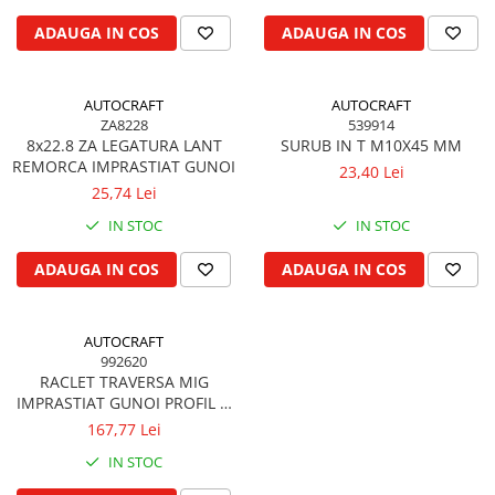
Biela motor
Kramer
Case IH
ADAUGA IN COS
ADAUGA IN COS
Cuzineti de biela
Mc Cormick
Massey Ferguson
Bucsi biela
Iseki
Zmaj
AUTOCRAFT
AUTOCRAFT
Suruburi si piulite biela
Kubota
Mecanica Ceahlau
ZA8228
539914
Bloc motor
Taarup
8x22.8 ZA LEGATURA LANT
SURUB IN T M10X45 MM
Zetor
REMORCA IMPRASTIAT GUNOI
Dop si accesorii de umplere cu ulei
Kverneland
23,40 Lei
Ursus
25,74 Lei
Joja de ulei
Howard
Claas / Renault
IN STOC
IN STOC
Chiulasa
Niemeyer
UTB
Gallignani
Supape de admisie
Armatrac
ADAUGA IN COS
ADAUGA IN COS
John Deere
Supape de evacuare
Dongfeng
Vogel & Noot
Culbutor, tija, tachet
LS Mtron
AUTOCRAFT
SIP
Ghidaj pentru supapa
992620
Krone
Pene si garnituri pentru supape
RACLET TRAVERSA MIG
Hesston
IMPRASTIAT GUNOI PROFIL U
Distributie
H 20 X B 40
Berko
167,77 Lei
Ax cu came si inel, garnituri,
Disc romanesc
obturator
IN STOC
Huard
Evacuare si admisie