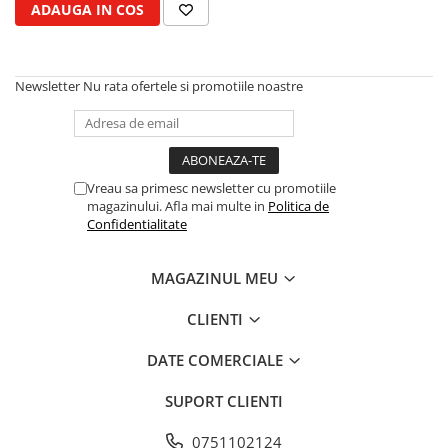
ADAUGA IN COS
Kuhn, Huard
Capac toba esapament
Quicke
Galerie evacuare
Kola Rivale
Cot si suport esapament
Newsletter
Nu rata ofertele si promotiile noastre
Lemken
Esapament
Blanchot
Garnitura colector esapament
Mascar
Colier toba esapament
Wolagri
Admisia aerului
Vreau sa primesc newsletter cu promotiile
Supertino
magazinului. Afla mai multe in
Politica de
Turbosuflanta
Confidentialitate
Seko
Flexibil evacuare
Maschio
Garnituri motor
MAGAZINUL MEU
Monosem
Garnitura baie de ulei
Someca
Garnitura culbutori capac camera
CLIENTI
Agrimaster
supapelor
Quivogne
DATE COMERCIALE
Garnitura chiulasa motor
Annovi Reverberi
Set garnituri chiulasa
SUPORT CLIENTI
Unia
Set garnituri superior
Fella
Set garnituri inferior
0751102124