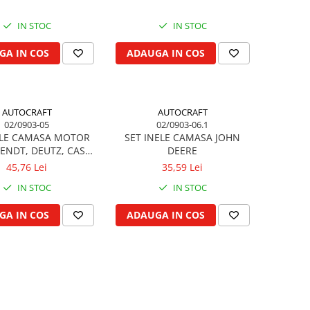
IN STOC
IN STOC
GA IN COS
ADAUGA IN COS
AUTOCRAFT
AUTOCRAFT
02/0903-05
02/0903-06.1
ELE CAMASA MOTOR
SET INELE CAMASA JOHN
ENDT, DEUTZ, CASE
DEERE
 RENAULT, STEYR
45,76 Lei
35,59 Lei
IN STOC
IN STOC
GA IN COS
ADAUGA IN COS