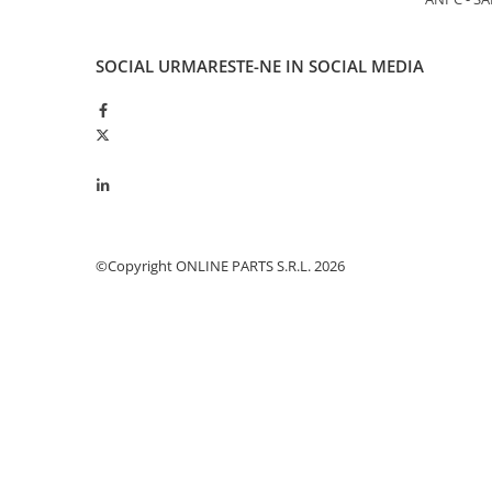
Garnituri vrac
Vibrochen si volanta
SOCIAL
URMARESTE-NE IN SOCIAL MEDIA
Cuzineti palier
Cuzineti axiali, semilune
Inel fata arbore motor
Vibrochen arbore motor
Inel spate arbore motor
Simering fata arbore motor
Volanta motor, coroana
©Copyright ONLINE PARTS S.R.L. 2026
Simering spate arbore motor
Capac arbore motor
Pistoane, segmenti, camasi
Camasa motor
Inele camasa motor
Pistoane motor
Set segmenti motor
Set motor