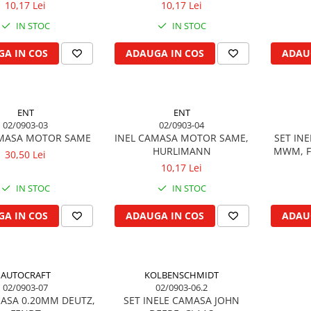
10,17 Lei
10,17 Lei
IN STOC
IN STOC
A IN COS
ADAUGA IN COS
ADAU
ENT
ENT
02/0903-03
02/0903-04
AMASA MOTOR SAME
INEL CAMASA MOTOR SAME,
SET IN
HURLIMANN
MWM, F
30,50 Lei
IH,
10,17 Lei
IN STOC
IN STOC
A IN COS
ADAUGA IN COS
ADAU
AUTOCRAFT
KOLBENSCHMIDT
02/0903-07
02/0903-06.2
MASA 0.20MM DEUTZ,
SET INELE CAMASA JOHN