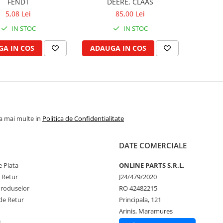
FENDT
DEERE, CLAAS
5,08 Lei
85,00 Lei
IN STOC
IN STOC
A IN COS
ADAUGA IN COS
la mai multe in
Politica de Confidentialitate
DATE COMERCIALE
 Plata
ONLINE PARTS S.R.L.
e Retur
J24/479/2020
Produselor
RO 42482215
de Retur
Principala, 121
Arinis, Maramures
L