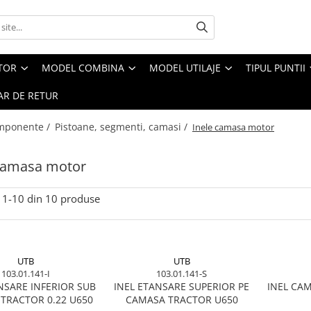
CTOR
MODEL COMBINA
MODEL UTILAJE
TIPUL PUNTII
R DE RETUR
omponente /
Pistoane, segmenti, camasi /
Inele camasa motor
 camasa motor
1-
10
din
10
produse
UTB
UTB
103.01.141-I
103.01.141-S
NSARE INFERIOR SUB
INEL ETANSARE SUPERIOR PE
INEL CA
TRACTOR 0.22 U650
CAMASA TRACTOR U650