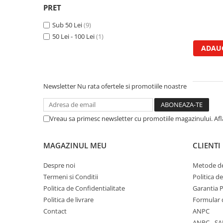
PRET
Kuhn, Huard
Capac toba esapament
Quicke
Sub 50 Lei
(9)
Galerie evacuare
Kola Rivale
50 Lei - 100 Lei
(1)
Cot si suport esapament
Lemken
ADAUG
Esapament
Blanchot
Garnitura colector esapament
Mascar
Colier toba esapament
Wolagri
Newsletter
Nu rata ofertele si promotiile noastre
Admisia aerului
Supertino
Turbosuflanta
Seko
Flexibil evacuare
Vreau sa primesc newsletter cu promotiile magazinului. Af
Maschio
Garnituri motor
Monosem
Garnitura baie de ulei
MAGAZINUL MEU
CLIENTI
Someca
Garnitura culbutori capac camera
Agrimaster
Despre noi
Metode de
supapelor
Quivogne
Termeni si Conditii
Politica d
Garnitura chiulasa motor
Politica de Confidentialitate
Garantia 
Annovi Reverberi
Set garnituri chiulasa
Politica de livrare
Formular 
Unia
Set garnituri superior
Contact
ANPC
Fella
Set garnituri inferior
ANPC - SA