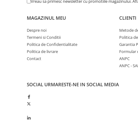
Vreau sa primesc newsletter cu promotiile magazinului. Af
Kuhn, Huard
Capac toba esapament
Quicke
Galerie evacuare
MAGAZINUL MEU
CLIENTI
Kola Rivale
Cot si suport esapament
Lemken
Despre noi
Metode de
Esapament
Blanchot
Termeni si Conditii
Politica d
Garnitura colector esapament
Politica de Confidentialitate
Garantia 
Mascar
Colier toba esapament
Politica de livrare
Formular 
Wolagri
Admisia aerului
Contact
ANPC
Supertino
Turbosuflanta
ANPC - SA
Seko
Flexibil evacuare
Maschio
Garnituri motor
SOCIAL
URMARESTE-NE IN SOCIAL MEDIA
Monosem
Garnitura baie de ulei
Someca
Garnitura culbutori capac camera
Agrimaster
supapelor
Quivogne
Garnitura chiulasa motor
Annovi Reverberi
Set garnituri chiulasa
Unia
Set garnituri superior
Fella
Set garnituri inferior