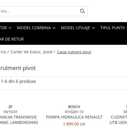
CTOR
MODEL COMBINA
MODEL UTILAJE
TIPUL PUNTII
R DE RETUR
rice /
Carter de butuc, pivot /
Capac rulment pivot
rulment pivot
1-
6
din
6
produse
ZF
BOSCH
19/10-01
01/0201-13
S
VALVA TRANSMISIE
POMPA HIDRAULICA RENAULT
CUZINET
SAME, LAMBORGHINI
UTB U65
1.890,00 Lei