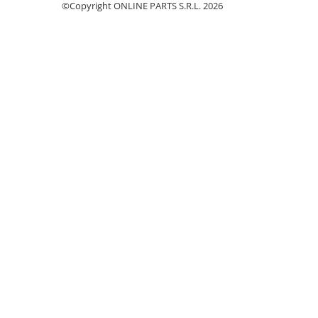
©Copyright ONLINE PARTS S.R.L. 2026
Garnituri vrac
Vibrochen si volanta
Cuzineti palier
Cuzineti axiali, semilune
Inel fata arbore motor
Vibrochen arbore motor
Inel spate arbore motor
Simering fata arbore motor
Volanta motor, coroana
Simering spate arbore motor
Capac arbore motor
Pistoane, segmenti, camasi
Camasa motor
Inele camasa motor
Pistoane motor
Set segmenti motor
Set motor