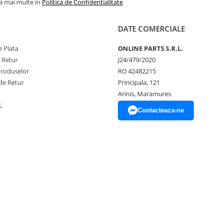
la mai multe in
Politica de Confidentialitate
DATE COMERCIALE
 Plata
ONLINE PARTS S.R.L.
e Retur
J24/479/2020
Produselor
RO 42482215
de Retur
Principala, 121
Arinis, Maramures
L
Contacteaza-ne