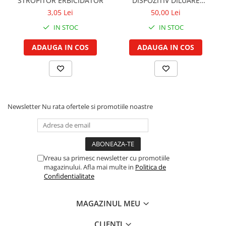
STROPITOR ERBICIDATOR
DISPOZITIV DILUARE
Cilindru hidraulic de ridicare
Curele ventilator
ERBICIDATOR
3,05 Lei
50,00 Lei
Bucsa, inel, oring, piese arbore
Furtunuri radiator
IN STOC
IN STOC
ridicare
Pompe apa
Cablu hidraulic, piese
Radiator
ADAUGA IN COS
ADAUGA IN COS
Cutie de viteze
Termostat apa
Ax cutie viteze
Intinzator de curea
Bucsa cutie viteze
Pinion cutie viteze
Newsletter
Nu rata ofertele si promotiile noastre
Rulmenti cutie viteze
Reductor transmisie
Bolt reductor transmisie
Pinion reductor transmisie
Vreau sa primesc newsletter cu promotiile
Rulment reductor transmisie
magazinului. Afla mai multe in
Politica de
Confidentialitate
Simering, garnitura reductor
transmisie
Priza de putere
MAGAZINUL MEU
Arbore ax priza de putere
CLIENTI