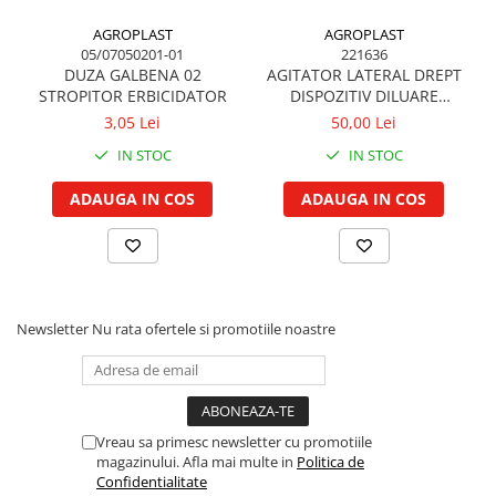
Garnituri vrac
AGROPLAST
AGROPLAST
Vibrochen si volanta
05/07050201-01
221636
DUZA GALBENA 02
AGITATOR LATERAL DREPT
Cuzineti palier
STROPITOR ERBICIDATOR
DISPOZITIV DILUARE
Cuzineti axiali, semilune
ERBICIDATOR
3,05 Lei
50,00 Lei
Inel fata arbore motor
IN STOC
IN STOC
Vibrochen arbore motor
ADAUGA IN COS
ADAUGA IN COS
Inel spate arbore motor
Simering fata arbore motor
Volanta motor, coroana
Simering spate arbore motor
Capac arbore motor
Newsletter
Nu rata ofertele si promotiile noastre
Pistoane, segmenti, camasi
Camasa motor
Inele camasa motor
Pistoane motor
Vreau sa primesc newsletter cu promotiile
magazinului. Afla mai multe in
Politica de
Set segmenti motor
Confidentialitate
Set motor