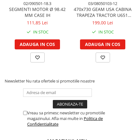
Vibrochen arbore motor
Piulite roata
02/090501-18.3
03/08050103-12
SEGMENTI MOTOR Ø 98.42
470x730 GEAM USA CABINA
Inel spate arbore motor
Prezon roata
MM CASE IH
TRAPEZA TRACTOR U651,
Simering fata arbore motor
Inele fixare janta
U650
111,85 Lei
199,00 Lei
Volanta motor, coroana
Punte fata 4 roţi motrice
IN STOC
IN STOC
Simering spate arbore motor
Ax transmisie fata
Capac arbore motor
Balansier bucsa punte fata
ADAUGA IN COS
ADAUGA IN COS
Pistoane, segmenti, camasi
Cardan, planetara
Camasa motor
Carter de butuc, pivot
Inele camasa motor
Cilindru
Pistoane motor
Diferential
Newsletter
Nu rata ofertele si promotiile noastre
Set segmenti motor
Disc de frana
Set motor
Intrare diferential grup conic
Piston si segmenti
Reductor punte fata
Pompe ulei motor
Bucsa cuplare, rulment
Vreau sa primesc newsletter cu promotiile
Cutia de transfer
Pompa ulei motor
magazinului. Afla mai multe in
Politica de
Confidentialitate
Bloc hidraulic monobloc
Racire motor
Arbore de ridicare
Palete ventilator radiator