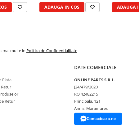
COS
ADAUGA IN COS
ADAUGA I
la mai multe in
Politica de Confidentialitate
DATE COMERCIALE
 Plata
ONLINE PARTS S.R.L.
e Retur
J24/479/2020
Produselor
RO 42482215
de Retur
Principala, 121
Arinis, Maramures
L
Contacteaza-ne