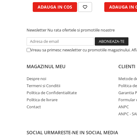
Garnituri vrac
ADAUGA IN COS
ADAUGA IN 
Vibrochen si volanta
Cuzineti palier
Newsletter
Nu rata ofertele si promotiile noastre
Cuzineti axiali, semilune
Inel fata arbore motor
Vibrochen arbore motor
Vreau sa primesc newsletter cu promotiile magazinului. Af
Inel spate arbore motor
Simering fata arbore motor
MAGAZINUL MEU
CLIENTI
Volanta motor, coroana
Simering spate arbore motor
Despre noi
Metode de
Termeni si Conditii
Politica d
Capac arbore motor
Politica de Confidentialitate
Garantia 
Pistoane, segmenti, camasi
Politica de livrare
Formular 
Camasa motor
Contact
ANPC
Inele camasa motor
ANPC - SA
Pistoane motor
Set segmenti motor
SOCIAL
URMARESTE-NE IN SOCIAL MEDIA
Set motor