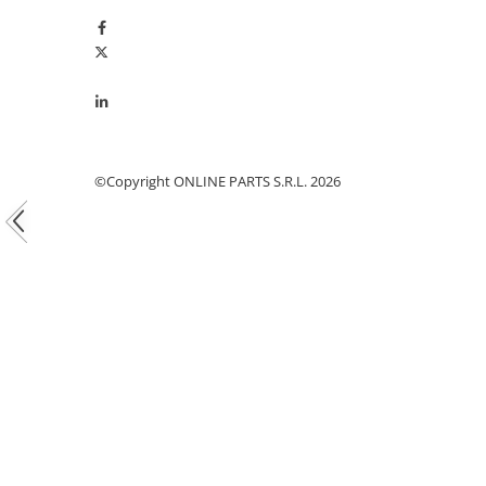
Piston si segmenti
Pompe ulei motor
Pompa ulei motor
Racire motor
Palete ventilator radiator
Curele ventilator
©Copyright ONLINE PARTS S.R.L. 2026
Furtunuri radiator
Pompe apa
Radiator
Termostat apa
Intinzator de curea
Piese tractor
Ambreiaj
Kit parghii placa presiune
Cablu de ambreiaj
Disc priza putere