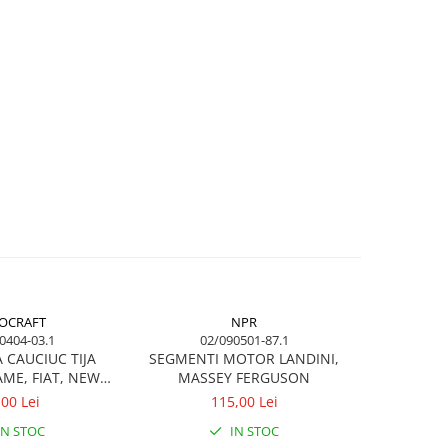
OCRAFT
NPR
0404-03.1
02/090501-87.1
03/
 CAUCIUC TIJA
SEGMENTI MOTOR LANDINI,
30x64x21 
ME, FIAT, NEW
MASSEY FERGUSON
ANDINI, MASSEY
,00 Lei
115,00 Lei
RGUSON
IN STOC
IN STOC