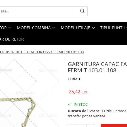
CTOR
MODEL COMBINA
MODEL UTILAJE
TIPUL PUNTII
R DE RETUR
A DISTRIBUTIE TRACTOR U650 FERMIT 103.01.108
GARNITURA CAPAC FA
FERMIT 103.01.108
FERMIT
25,42 Lei
IN STOC
Durata de livrare:
1+ zile lucratoar
transfer pot sa varieze