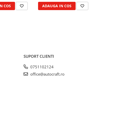
N COS
ADAUGA IN COS
ADAUG
SUPORT CLIENTI
0751102124
office@autocraft.ro