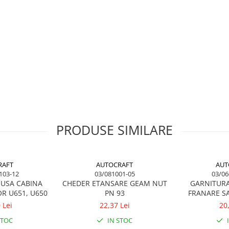
PRODUSE SIMILARE
RAFT
AUTOCRAFT
AUT
103-12
03/081001-05
03/06
 USA CABINA
CHEDER ETANSARE GEAM NUT
GARNITURA
R U651, U650
PN 93
FRANARE SA
HOLLAND, L
 Lei
22,37 Lei
20
FE
STOC
IN STOC