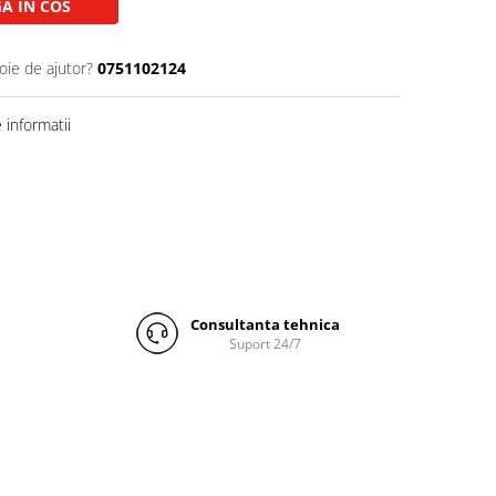
A IN COS
oie de ajutor?
0751102124
informatii
Consultanta tehnica
Suport 24/7