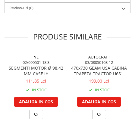
Garnituri vrac
Review-uri
(0)
Vibrochen si volanta
Cuzineti palier
Cuzineti axiali, semilune
PRODUSE SIMILARE
Inel fata arbore motor
Vibrochen arbore motor
Inel spate arbore motor
NE
AUTOCRAFT
Simering fata arbore motor
02/090501-18.3
03/08050103-12
SEGMENTI MOTOR Ø 98.42
470x730 GEAM USA CABINA
Volanta motor, coroana
MM CASE IH
TRAPEZA TRACTOR U651,
Simering spate arbore motor
U650
111,85 Lei
199,00 Lei
Capac arbore motor
IN STOC
IN STOC
Pistoane, segmenti, camasi
ADAUGA IN COS
ADAUGA IN COS
Camasa motor
Inele camasa motor
Pistoane motor
Set segmenti motor
Set motor