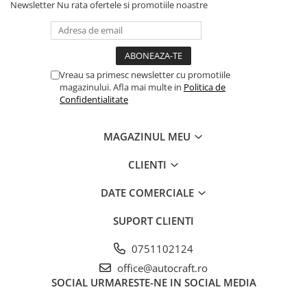
Newsletter
Nu rata ofertele si promotiile noastre
Piston si segmenti
Pompe ulei motor
Pompa ulei motor
Racire motor
Vreau sa primesc newsletter cu promotiile
magazinului. Afla mai multe in
Politica de
Palete ventilator radiator
Confidentialitate
Curele ventilator
Furtunuri radiator
MAGAZINUL MEU
Pompe apa
CLIENTI
Radiator
Termostat apa
DATE COMERCIALE
Intinzator de curea
Piese tractor
SUPORT CLIENTI
Ambreiaj
0751102124
Kit parghii placa presiune
office@autocraft.ro
Cablu de ambreiaj
SOCIAL
URMARESTE-NE IN SOCIAL MEDIA
Disc priza putere