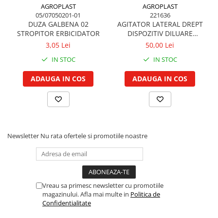
AGROPLAST
AGROPLAST
Garnituri vrac
05/07050201-01
221636
Vibrochen si volanta
DUZA GALBENA 02
AGITATOR LATERAL DREPT
STROPITOR ERBICIDATOR
DISPOZITIV DILUARE
Cuzineti palier
ERBICIDATOR
3,05 Lei
50,00 Lei
Cuzineti axiali, semilune
IN STOC
IN STOC
Inel fata arbore motor
Vibrochen arbore motor
ADAUGA IN COS
ADAUGA IN COS
Inel spate arbore motor
Simering fata arbore motor
Volanta motor, coroana
Simering spate arbore motor
Newsletter
Nu rata ofertele si promotiile noastre
Capac arbore motor
Pistoane, segmenti, camasi
Camasa motor
Inele camasa motor
Vreau sa primesc newsletter cu promotiile
Pistoane motor
magazinului. Afla mai multe in
Politica de
Confidentialitate
Set segmenti motor
Set motor