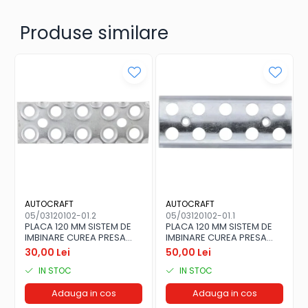
Set garnituri inferior
Garnituri vrac
Produse similare
Vibrochen si volanta
Cuzineti palier
Cuzineti axiali, semilune
Inel fata arbore motor
Vibrochen arbore motor
Inel spate arbore motor
Simering fata arbore motor
Volanta motor, coroana
Simering spate arbore motor
AUTOCRAFT
AUTOCRAFT
Capac arbore motor
05/03120102-01.2
05/03120102-01.1
Pistoane, segmenti, camasi
PLACA 120 MM SISTEM DE
PLACA 120 MM SISTEM DE
IMBINARE CUREA PRESA
IMBINARE CUREA PRESA
Camasa motor
BALOTI
BALOTI
30,00 Lei
50,00 Lei
Inele camasa motor
IN STOC
IN STOC
Pistoane motor
Adauga in cos
Adauga in cos
Set segmenti motor