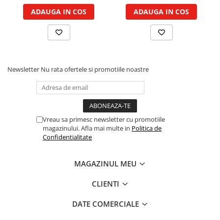
Cilindru hidraulic de ridicare
Curele ventilator
ADAUGA IN COS
ADAUGA IN COS
Bucsa, inel, oring, piese arbore
Furtunuri radiator
ridicare
Pompe apa
Cablu hidraulic, piese
Radiator
Cutie de viteze
Termostat apa
Ax cutie viteze
Newsletter
Nu rata ofertele si promotiile noastre
Intinzator de curea
Bucsa cutie viteze
Pinion cutie viteze
Rulmenti cutie viteze
Reductor transmisie
Vreau sa primesc newsletter cu promotiile
magazinului. Afla mai multe in
Politica de
Bolt reductor transmisie
Confidentialitate
Pinion reductor transmisie
Rulment reductor transmisie
MAGAZINUL MEU
Simering, garnitura reductor
transmisie
CLIENTI
Priza de putere
DATE COMERCIALE
Arbore ax priza de putere