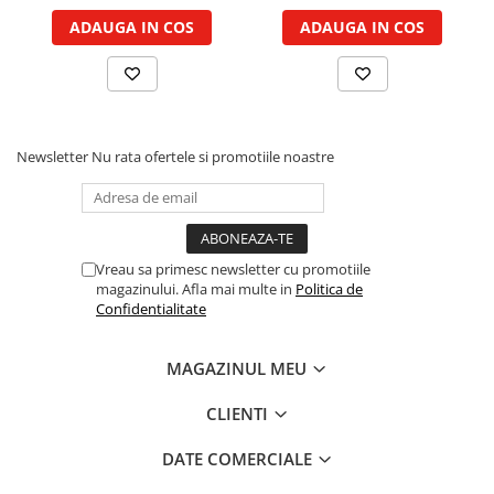
Cilindru hidraulic de ridicare
Curele ventilator
ADAUGA IN COS
ADAUGA IN COS
Bucsa, inel, oring, piese arbore
Furtunuri radiator
ridicare
Pompe apa
Cablu hidraulic, piese
Radiator
Cutie de viteze
Termostat apa
Ax cutie viteze
Newsletter
Nu rata ofertele si promotiile noastre
Intinzator de curea
Bucsa cutie viteze
Pinion cutie viteze
Rulmenti cutie viteze
Reductor transmisie
Vreau sa primesc newsletter cu promotiile
magazinului. Afla mai multe in
Politica de
Bolt reductor transmisie
Confidentialitate
Pinion reductor transmisie
Rulment reductor transmisie
MAGAZINUL MEU
Simering, garnitura reductor
transmisie
CLIENTI
Priza de putere
DATE COMERCIALE
Arbore ax priza de putere