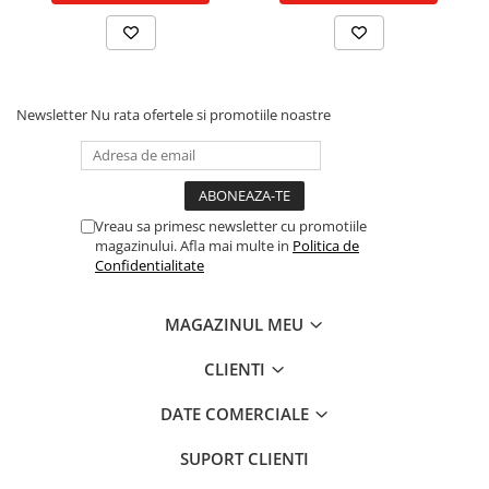
Piston si segmenti
Pompe ulei motor
Pompa ulei motor
Newsletter
Nu rata ofertele si promotiile noastre
Racire motor
Palete ventilator radiator
Curele ventilator
Furtunuri radiator
Vreau sa primesc newsletter cu promotiile
Pompe apa
magazinului. Afla mai multe in
Politica de
Radiator
Confidentialitate
Termostat apa
Intinzator de curea
MAGAZINUL MEU
Piese tractor
CLIENTI
Ambreiaj
Kit parghii placa presiune
DATE COMERCIALE
Cablu de ambreiaj
SUPORT CLIENTI
Disc priza putere