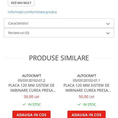
20
VEZI MAI MULT
Garnituri vrac
4020 (->200999)
Motoare
Vibrochen si volanta
Informatii conformitate produs
Cuzineti palier
John Deere (DSPG)
Caracteristici
6404D
Cuzineti axiali, semilune
Review-uri
(0)
Inel fata arbore motor
Vibrochen arbore motor
Inel spate arbore motor
Simering fata arbore motor
PRODUSE SIMILARE
Volanta motor, coroana
Simering spate arbore motor
Capac arbore motor
AUTOCRAFT
AUTOCRAFT
05/03120102-01.2
05/03120102-01.1
Pistoane, segmenti, camasi
PLACA 120 MM SISTEM DE
PLACA 120 MM SISTEM DE
Camasa motor
IMBINARE CUREA PRESA
IMBINARE CUREA PRESA
BALOTI
BALOTI
30,00 Lei
50,00 Lei
Inele camasa motor
Pistoane motor
IN STOC
IN STOC
Set segmenti motor
ADAUGA IN COS
ADAUGA IN COS
Set motor