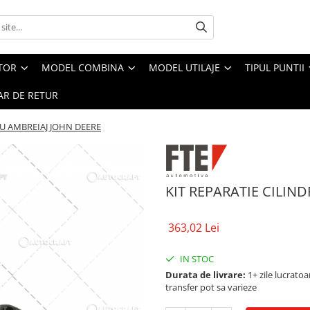
CTOR
MODEL COMBINA
MODEL UTILAJE
TIPUL PUNTII
R DE RETUR
RU AMBREIAJ JOHN DEERE
KIT REPARATIE CILIN
363,02 Lei
IN STOC
Durata de livrare:
1+ zile lucratoar
transfer pot sa varieze