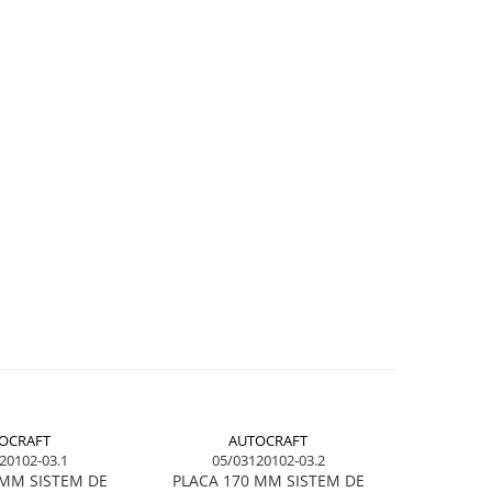
OCRAFT
AUTOCRAFT
20102-03.1
05/03120102-03.2
0
 MM SISTEM DE
PLACA 170 MM SISTEM DE
3.50X6 AN