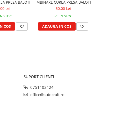
EA PRESA BALOTI
IMBINARE CUREA PRESA BALOTI
CAM
,00 Lei
50,00 Lei
IN STOC
IN STOC
N COS
ADAUGA IN COS
ADAUG
SUPORT CLIENTI
0751102124
office@autocraft.ro