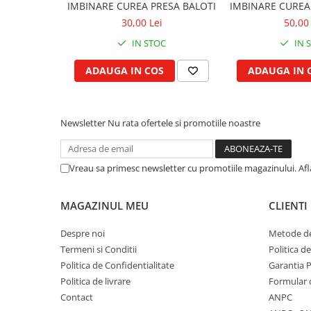
IMBINARE CUREA PRESA BALOTI
IMBINARE CUREA
Garnituri vrac
30,00 Lei
50,00 
Vibrochen si volanta
IN STOC
IN 
Cuzineti palier
Cuzineti axiali, semilune
ADAUGA IN COS
ADAUGA IN 
Inel fata arbore motor
Vibrochen arbore motor
Newsletter
Nu rata ofertele si promotiile noastre
Inel spate arbore motor
Simering fata arbore motor
Volanta motor, coroana
Vreau sa primesc newsletter cu promotiile magazinului. Af
Simering spate arbore motor
Capac arbore motor
MAGAZINUL MEU
CLIENTI
Pistoane, segmenti, camasi
Despre noi
Metode de
Camasa motor
Termeni si Conditii
Politica d
Inele camasa motor
Politica de Confidentialitate
Garantia 
Pistoane motor
Politica de livrare
Formular 
Set segmenti motor
Contact
ANPC
Set motor