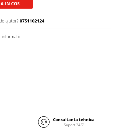
A IN COS
de ajutor?
0751102124
informatii
Consultanta tehnica
Suport 24/7