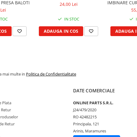
 PRESA BALOTI
IMBINARE CUR
24,00 Lei
Lei
55
STOC
IN STOC
COS
ADAUGA IN COS
ADAUGA I
la mai multe in
Politica de Confidentialitate
DATE COMERCIALE
 Plata
ONLINE PARTS S.R.L.
e Retur
J24/479/2020
Produselor
RO 42482215
de Retur
Principala, 121
Arinis, Maramures