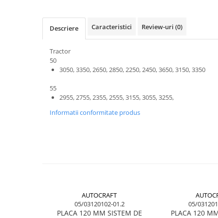
Kuhn, Huard
Capac toba esapament
Quicke
Galerie evacuare
Caracteristici
Review-uri
(0)
Descriere
Kola Rivale
Cot si suport esapament
Lemken
Esapament
Tractor
Blanchot
50
Garnitura colector esapament
3050, 3350, 2650, 2850, 2250, 2450, 3650, 3150, 3350
Mascar
Colier toba esapament
Wolagri
Admisia aerului
55
Supertino
2955, 2755, 2355, 2555, 3155, 3055, 3255,
Turbosuflanta
Seko
Informatii conformitate produs
Flexibil evacuare
Maschio
Garnituri motor
Monosem
Garnitura baie de ulei
Someca
Garnitura culbutori capac camera
Agrimaster
supapelor
Quivogne
Garnitura chiulasa motor
Annovi Reverberi
Set garnituri chiulasa
AUTOCRAFT
AUTOC
Unia
Set garnituri superior
05/03120102-01.2
05/031201
Fella
PLACA 120 MM SISTEM DE
PLACA 120 MM
Set garnituri inferior