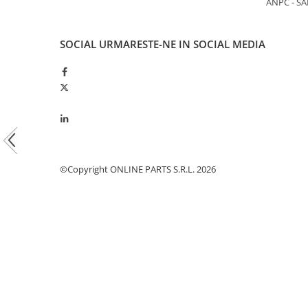
ANPC - SA
Piston si segmenti
Pompe ulei motor
SOCIAL
URMARESTE-NE IN SOCIAL MEDIA
Pompa ulei motor
Racire motor
Palete ventilator radiator
Curele ventilator
Furtunuri radiator
Pompe apa
Radiator
©Copyright ONLINE PARTS S.R.L. 2026
Termostat apa
Intinzator de curea
Piese tractor
Ambreiaj
Kit parghii placa presiune
Cablu de ambreiaj
Disc priza putere