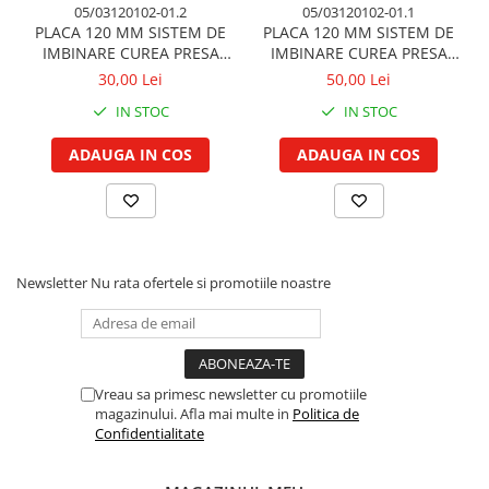
05/03120102-01.2
05/03120102-01.1
Garnituri vrac
PLACA 120 MM SISTEM DE
PLACA 120 MM SISTEM DE
Vibrochen si volanta
IMBINARE CUREA PRESA
IMBINARE CUREA PRESA
BALOTI
BALOTI
30,00 Lei
50,00 Lei
Cuzineti palier
Cuzineti axiali, semilune
IN STOC
IN STOC
Inel fata arbore motor
ADAUGA IN COS
ADAUGA IN COS
Vibrochen arbore motor
Inel spate arbore motor
Simering fata arbore motor
Volanta motor, coroana
Simering spate arbore motor
Newsletter
Nu rata ofertele si promotiile noastre
Capac arbore motor
Pistoane, segmenti, camasi
Camasa motor
Vreau sa primesc newsletter cu promotiile
Inele camasa motor
magazinului. Afla mai multe in
Politica de
Pistoane motor
Confidentialitate
Set segmenti motor
Set motor