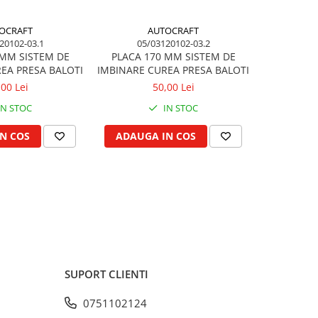
OCRAFT
AUTOCRAFT
20102-03.1
05/03120102-03.2
0
 MM SISTEM DE
PLACA 170 MM SISTEM DE
3.50X6 AN
EA PRESA BALOTI
IMBINARE CUREA PRESA BALOTI
CAM
,00 Lei
50,00 Lei
IN STOC
IN STOC
N COS
ADAUGA IN COS
ADAUG
SUPORT CLIENTI
0751102124