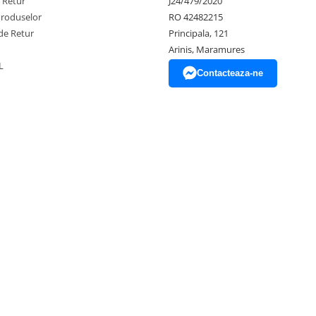
e Retur
J24/479/2020
Produselor
RO 42482215
de Retur
Principala, 121
Arinis, Maramures
L
Contacteaza-ne