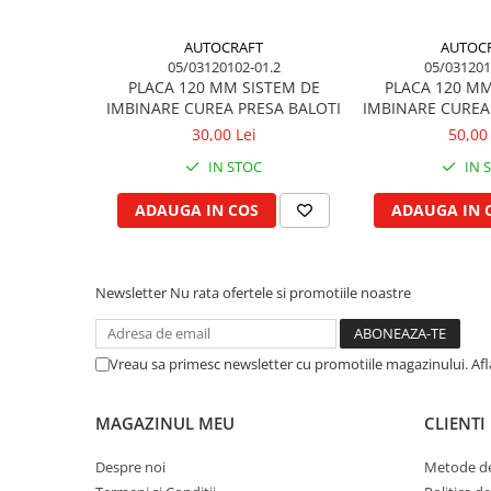
Kuhn, Huard
Capac toba esapament
Quicke
AUTOCRAFT
AUTOC
Galerie evacuare
05/03120102-01.2
05/031201
Kola Rivale
Cot si suport esapament
PLACA 120 MM SISTEM DE
PLACA 120 MM
Lemken
IMBINARE CUREA PRESA BALOTI
IMBINARE CUREA
Esapament
Blanchot
30,00 Lei
50,00 
Garnitura colector esapament
Mascar
IN STOC
IN 
Colier toba esapament
Wolagri
Admisia aerului
ADAUGA IN COS
ADAUGA IN 
Supertino
Turbosuflanta
Seko
Flexibil evacuare
Maschio
Garnituri motor
Newsletter
Nu rata ofertele si promotiile noastre
Monosem
Garnitura baie de ulei
Someca
Garnitura culbutori capac camera
Agrimaster
Vreau sa primesc newsletter cu promotiile magazinului. Af
supapelor
Quivogne
Garnitura chiulasa motor
Annovi Reverberi
MAGAZINUL MEU
CLIENTI
Set garnituri chiulasa
Unia
Set garnituri superior
Despre noi
Metode de
Fella
Set garnituri inferior