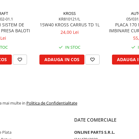
RAFT
KROSS
AUT
02-01.1
KR810121/L
05/031
 SISTEM DE
15W40 KROSS CARRUS TD 1L
PLACA 170
 PRESA BALOTI
IMBINARE CUR
24,00 Lei
Lei
55
STOC
IN STOC
COS
ADAUGA IN COS
ADAUGA I
la mai multe in
Politica de Confidentialitate
DATE COMERCIALE
 Plata
ONLINE PARTS S.R.L.