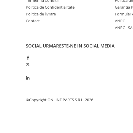
Termeni si Conditii
Politica d
Garnituri vrac
Politica de Confidentialitate
Garantia 
Vibrochen si volanta
Politica de livrare
Formular 
Contact
ANPC
Cuzineti palier
ANPC - SA
Cuzineti axiali, semilune
Inel fata arbore motor
Vibrochen arbore motor
SOCIAL
URMARESTE-NE IN SOCIAL MEDIA
Inel spate arbore motor
Simering fata arbore motor
Volanta motor, coroana
Simering spate arbore motor
Capac arbore motor
Pistoane, segmenti, camasi
©Copyright ONLINE PARTS S.R.L. 2026
Camasa motor
Inele camasa motor
Pistoane motor
Set segmenti motor
Set motor