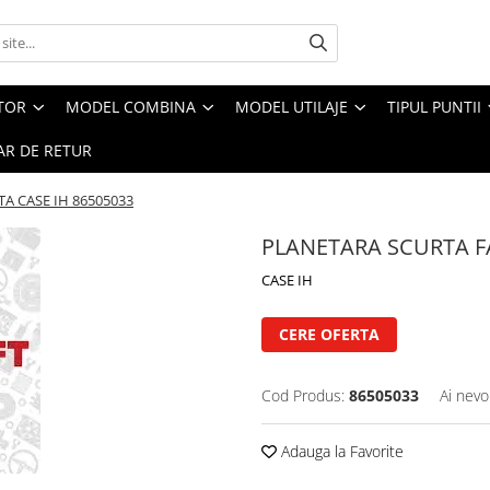
CTOR
MODEL COMBINA
MODEL UTILAJE
TIPUL PUNTII
R DE RETUR
A CASE IH 86505033
PLANETARA SCURTA FA
CASE IH
CERE OFERTA
Cod Produs:
86505033
Ai nevo
Adauga la Favorite