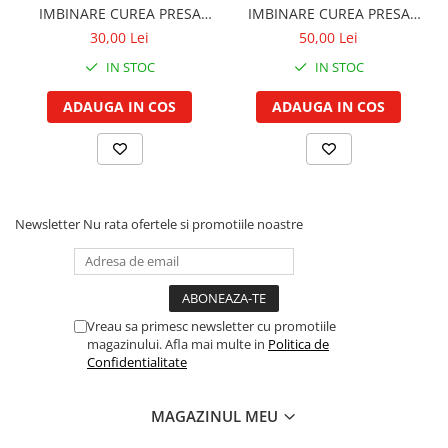
Cilindru hidraulic de ridicare
Curele ventilator
IMBINARE CUREA PRESA
IMBINARE CUREA PRESA
BALOTI
BALOTI
Bucsa, inel, oring, piese arbore
30,00 Lei
50,00 Lei
Furtunuri radiator
ridicare
Pompe apa
IN STOC
IN STOC
Cablu hidraulic, piese
Radiator
ADAUGA IN COS
ADAUGA IN COS
Cutie de viteze
Termostat apa
Ax cutie viteze
Intinzator de curea
Bucsa cutie viteze
Pinion cutie viteze
Rulmenti cutie viteze
Newsletter
Nu rata ofertele si promotiile noastre
Reductor transmisie
Bolt reductor transmisie
Pinion reductor transmisie
Rulment reductor transmisie
Vreau sa primesc newsletter cu promotiile
magazinului. Afla mai multe in
Politica de
Simering, garnitura reductor
Confidentialitate
transmisie
Priza de putere
MAGAZINUL MEU
Arbore ax priza de putere