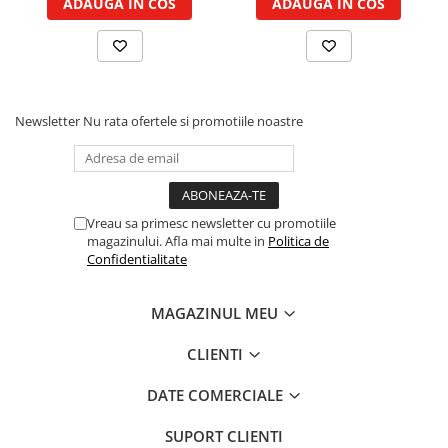
ADAUGA IN COS
ADAUGA IN COS
Piston si segmenti
Pompe ulei motor
Pompa ulei motor
Racire motor
Newsletter
Nu rata ofertele si promotiile noastre
Palete ventilator radiator
Curele ventilator
Furtunuri radiator
Pompe apa
Vreau sa primesc newsletter cu promotiile
Radiator
magazinului. Afla mai multe in
Politica de
Confidentialitate
Termostat apa
Intinzator de curea
MAGAZINUL MEU
Piese tractor
Ambreiaj
CLIENTI
Kit parghii placa presiune
DATE COMERCIALE
Cablu de ambreiaj
Disc priza putere
SUPORT CLIENTI