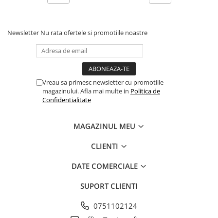
Cilindru hidraulic de ridicare
Curele ventilator
Bucsa, inel, oring, piese arbore
Furtunuri radiator
ridicare
Pompe apa
Newsletter
Nu rata ofertele si promotiile noastre
Cablu hidraulic, piese
Radiator
Cutie de viteze
Termostat apa
Ax cutie viteze
Intinzator de curea
Bucsa cutie viteze
Vreau sa primesc newsletter cu promotiile
magazinului. Afla mai multe in
Politica de
Pinion cutie viteze
Confidentialitate
Rulmenti cutie viteze
Reductor transmisie
MAGAZINUL MEU
Bolt reductor transmisie
CLIENTI
Pinion reductor transmisie
Rulment reductor transmisie
DATE COMERCIALE
Simering, garnitura reductor
transmisie
SUPORT CLIENTI
Priza de putere
0751102124
Arbore ax priza de putere