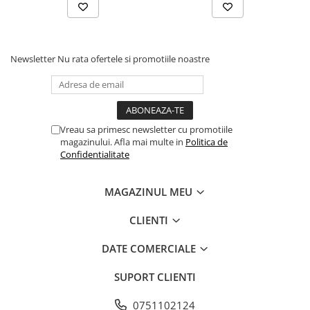
Cilindru hidraulic de ridicare
Curele ventilator
Bucsa, inel, oring, piese arbore
Furtunuri radiator
ridicare
Pompe apa
Cablu hidraulic, piese
Newsletter
Nu rata ofertele si promotiile noastre
Radiator
Cutie de viteze
Termostat apa
Ax cutie viteze
Intinzator de curea
Bucsa cutie viteze
Vreau sa primesc newsletter cu promotiile
Pinion cutie viteze
magazinului. Afla mai multe in
Politica de
Rulmenti cutie viteze
Confidentialitate
Reductor transmisie
Bolt reductor transmisie
MAGAZINUL MEU
Pinion reductor transmisie
CLIENTI
Rulment reductor transmisie
Simering, garnitura reductor
DATE COMERCIALE
transmisie
Priza de putere
SUPORT CLIENTI
Arbore ax priza de putere
0751102124