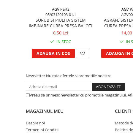
Garnituri vrac
AGV Parts
AGV Pa
Vibrochen si volanta
05/03120103-01.1
AGV00
SURUB SI PIULITA SISTEM
AGRAFE SISTE
Cuzineti palier
IMBINARE CUREA PRESA BALOTI
CUREA PRESA 
Cuzineti axiali, semilune
6,50 Lei
14,00 
Inel fata arbore motor
IN STOC
IN 
Vibrochen arbore motor
Inel spate arbore motor
ADAUGA IN COS
ADAUGA IN 
Simering fata arbore motor
Volanta motor, coroana
Newsletter
Nu rata ofertele si promotiile noastre
Simering spate arbore motor
Capac arbore motor
Pistoane, segmenti, camasi
Vreau sa primesc newsletter cu promotiile magazinului. Af
Camasa motor
Inele camasa motor
MAGAZINUL MEU
CLIENTI
Pistoane motor
Despre noi
Metode de
Set segmenti motor
Termeni si Conditii
Politica d
Set motor