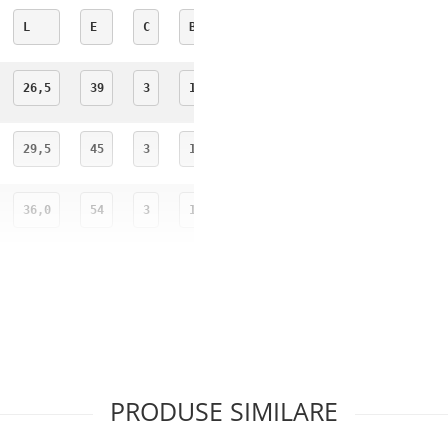
L
E
C
B1
B2
M1
M2
26,5
39
3
15,8
14,4
8,0
15,8
29,5
45
3
17,7
15,8
9,5
18,0
36,0
54
3
19,8
15,8
12,5
23,5
36,2
54
3
19,8
17,7
12,5
23,5
37,5
54
3
20,0
19,8
12,5
25,5
PRODUSE SIMILARE