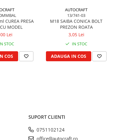
OCRAFT
AUTOCRAFT
80MMBAL
13/741-03
6
ml CUREA PRESA
M18 SAIBA CONICA BOLT
6X170 MM
 CU MODEL
PREZON ROATA
BAL
,00 Lei
3,05 Lei
IN STOC
IN STOC
N COS
ADAUGA IN COS
ADAUG
SUPORT CLIENTI
0751102124
office@autocraft.ro