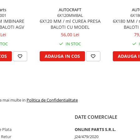
rts
AUTOCRAFT
AUT
001
6X120MMBAL
6X1
M IMBINARE
6X120 MM / ml CUREA PRESA
6X180 MM / 
BALOTI AGV
BALOTI CU MODEL
BALOTI
Lei
56,00 Lei
79
STOC
IN STOC
COS
ADAUGA IN COS
ADAUGA I
la mai multe in
Politica de Confidentialitate
DATE COMERCIALE
 Plata
ONLINE PARTS S.R.L.
e Retur
J24/479/2020