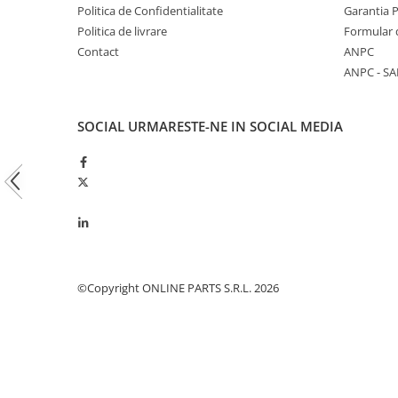
Politica de Confidentialitate
Garantia 
Piston si segmenti
Politica de livrare
Formular 
Pompe ulei motor
Contact
ANPC
Pompa ulei motor
ANPC - SA
Racire motor
Palete ventilator radiator
SOCIAL
URMARESTE-NE IN SOCIAL MEDIA
Curele ventilator
Furtunuri radiator
Pompe apa
Radiator
Termostat apa
Intinzator de curea
Piese tractor
©Copyright ONLINE PARTS S.R.L. 2026
Ambreiaj
Kit parghii placa presiune
Cablu de ambreiaj
Disc priza putere