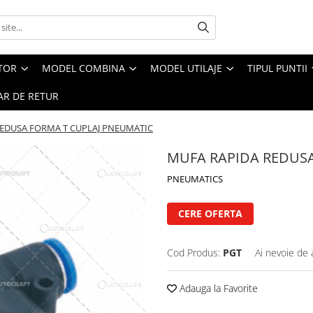
CTOR
MODEL COMBINA
MODEL UTILAJE
TIPUL PUNTII
R DE RETUR
EDUSA FORMA T CUPLAJ PNEUMATIC
MUFA RAPIDA REDUSA
PNEUMATICS
CERE OFERTA
Cod Produs:
PGT
Ai nevoie de 
Adauga la Favorite