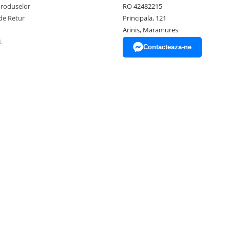
Produselor
RO 42482215
de Retur
Principala, 121
Arinis, Maramures
L
Contacteaza-ne