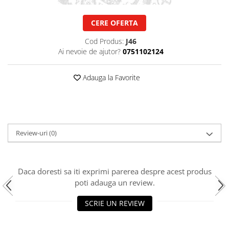
Biela motor
Kramer
Case IH
Cuzineti de biela
CERE OFERTA
Mc Cormick
Massey Ferguson
Bucsi biela
Iseki
Zmaj
Cod Produs:
J46
Suruburi si piulite biela
Ai nevoie de ajutor?
0751102124
Kubota
Mecanica Ceahlau
Bloc motor
Taarup
Zetor
Adauga la Favorite
Dop si accesorii de umplere cu ulei
Kverneland
Ursus
Joja de ulei
Howard
Claas / Renault
Chiulasa
Niemeyer
UTB
Gallignani
Supape de admisie
Armatrac
John Deere
Review-uri
(0)
Supape de evacuare
Dongfeng
Vogel & Noot
Culbutor, tija, tachet
LS Mtron
SIP
Ghidaj pentru supapa
Daca doresti sa iti exprimi parerea despre acest produs
Krone
Pene si garnituri pentru supape
poti adauga un review.
Hesston
Distributie
Berko
Ax cu came si inel, garnituri,
SCRIE UN REVIEW
Disc romanesc
obturator
Huard
Evacuare si admisie