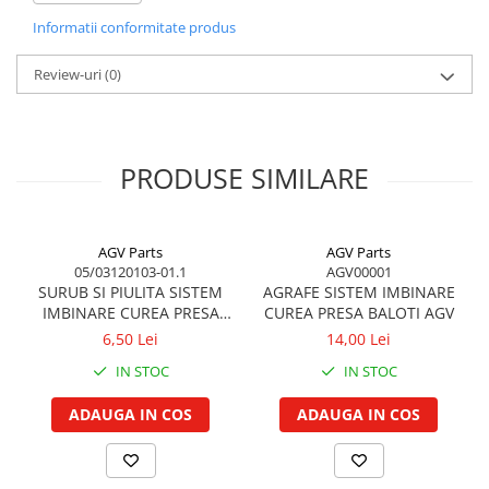
Garnituri vrac
Informatii conformitate produs
Vibrochen si volanta
d3 Diametru interior
10,2 mm
Review-uri
(0)
Cuzineti palier
Cuzineti axiali, semilune
Greutate pe 100 bucati
0,03 kg
Inel fata arbore motor
Vibrochen arbore motor
PRODUSE SIMILARE
Material
Otel
Inel spate arbore motor
Simering fata arbore motor
AGV Parts
AGV Parts
Volanta motor, coroana
s Grosime
1 mm
05/03120103-01.1
AGV00001
Simering spate arbore motor
SURUB SI PIULITA SISTEM
AGRAFE SISTEM IMBINARE
Capac arbore motor
IMBINARE CUREA PRESA
CUREA PRESA BALOTI AGV
d2 Diametru de montare
11 mm
BALOTI
Pistoane, segmenti, camasi
6,50 Lei
14,00 Lei
IN STOC
IN STOC
Camasa motor
Inele camasa motor
ADAUGA IN COS
ADAUGA IN COS
Pistoane motor
Set segmenti motor
Set motor