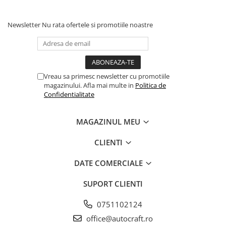
Piston si segmenti
Pompe ulei motor
Newsletter
Nu rata ofertele si promotiile noastre
Pompa ulei motor
Racire motor
Palete ventilator radiator
Vreau sa primesc newsletter cu promotiile
Curele ventilator
magazinului. Afla mai multe in
Politica de
Confidentialitate
Furtunuri radiator
Pompe apa
MAGAZINUL MEU
Radiator
Termostat apa
CLIENTI
Intinzator de curea
Piese tractor
DATE COMERCIALE
Ambreiaj
SUPORT CLIENTI
Kit parghii placa presiune
Cablu de ambreiaj
0751102124
Disc priza putere
office@autocraft.ro