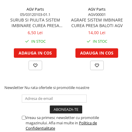
Vibrochen arbore motor
Piulite roata
Inel spate arbore motor
AGV Parts
AGV Parts
Prezon roata
05/03120103-01.1
AGV00001
Simering fata arbore motor
Inele fixare janta
SURUB SI PIULITA SISTEM
AGRAFE SISTEM IMBINARE
Volanta motor, coroana
Punte fata 4 roţi motrice
IMBINARE CUREA PRESA
CUREA PRESA BALOTI AGV
BALOTI
Simering spate arbore motor
6,50 Lei
14,00 Lei
Ax transmisie fata
Capac arbore motor
IN STOC
IN STOC
Balansier bucsa punte fata
Pistoane, segmenti, camasi
Cardan, planetara
ADAUGA IN COS
ADAUGA IN COS
Camasa motor
Carter de butuc, pivot
Inele camasa motor
Cilindru
Pistoane motor
Diferential
Set segmenti motor
Disc de frana
Set motor
Intrare diferential grup conic
Newsletter
Nu rata ofertele si promotiile noastre
Piston si segmenti
Reductor punte fata
Pompe ulei motor
Bucsa cuplare, rulment
Cutia de transfer
Pompa ulei motor
Vreau sa primesc newsletter cu promotiile
Bloc hidraulic monobloc
Racire motor
magazinului. Afla mai multe in
Politica de
Arbore de ridicare
Palete ventilator radiator
Confidentialitate