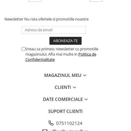
Piston si segmenti
Pompe ulei motor
Newsletter
Nu rata ofertele si promotiile noastre
Pompa ulei motor
Racire motor
Palete ventilator radiator
Curele ventilator
Vreau sa primesc newsletter cu promotiile
magazinului. Afla mai multe in
Politica de
Furtunuri radiator
Confidentialitate
Pompe apa
Radiator
MAGAZINUL MEU
Termostat apa
Intinzator de curea
CLIENTI
Piese tractor
DATE COMERCIALE
Ambreiaj
Kit parghii placa presiune
SUPORT CLIENTI
Cablu de ambreiaj
0751102124
Disc priza putere