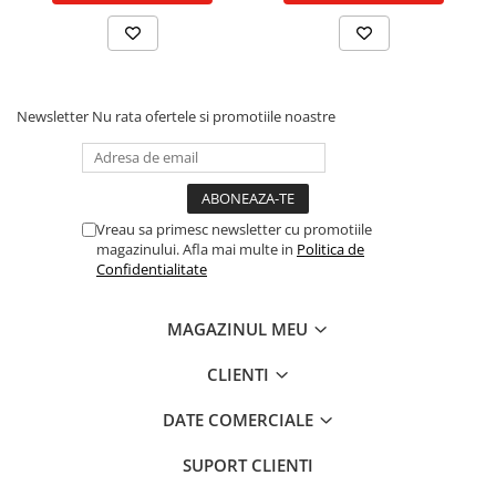
Piston si segmenti
Pompe ulei motor
Pompa ulei motor
Newsletter
Nu rata ofertele si promotiile noastre
Racire motor
Palete ventilator radiator
Curele ventilator
Furtunuri radiator
Vreau sa primesc newsletter cu promotiile
Pompe apa
magazinului. Afla mai multe in
Politica de
Radiator
Confidentialitate
Termostat apa
Intinzator de curea
MAGAZINUL MEU
Piese tractor
CLIENTI
Ambreiaj
Kit parghii placa presiune
DATE COMERCIALE
Cablu de ambreiaj
SUPORT CLIENTI
Disc priza putere