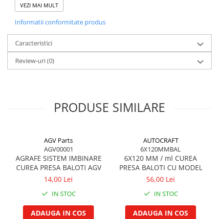
VEZI MAI MULT
Garnituri vrac
Claas
Vibrochen si volanta
Informatii conformitate produs
S 280, 280 D, WSDS 280, 310, WS 310 R/U
Cuzineti palier
Caracteristici
Cuzineti axiali, semilune
Review-uri
(0)
Inel fata arbore motor
Vibrochen arbore motor
Inel spate arbore motor
Simering fata arbore motor
PRODUSE SIMILARE
Volanta motor, coroana
Simering spate arbore motor
Capac arbore motor
AGV Parts
AUTOCRAFT
AGV00001
6X120MMBAL
Pistoane, segmenti, camasi
AGRAFE SISTEM IMBINARE
6X120 MM / ml CUREA
Camasa motor
CUREA PRESA BALOTI AGV
PRESA BALOTI CU MODEL
14,00 Lei
56,00 Lei
Inele camasa motor
Pistoane motor
IN STOC
IN STOC
Set segmenti motor
ADAUGA IN COS
ADAUGA IN COS
Set motor