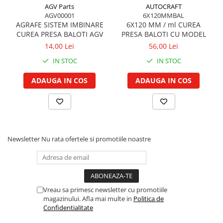
Vibrochen arbore motor
Piulite roata
AGV Parts
AUTOCRAFT
Inel spate arbore motor
AGV00001
6X120MMBAL
Prezon roata
AGRAFE SISTEM IMBINARE
6X120 MM / ml CUREA
Simering fata arbore motor
Inele fixare janta
CUREA PRESA BALOTI AGV
PRESA BALOTI CU MODEL
Volanta motor, coroana
Punte fata 4 roţi motrice
14,00 Lei
56,00 Lei
Simering spate arbore motor
Ax transmisie fata
IN STOC
IN STOC
Capac arbore motor
Balansier bucsa punte fata
Pistoane, segmenti, camasi
ADAUGA IN COS
ADAUGA IN COS
Cardan, planetara
Camasa motor
Carter de butuc, pivot
Inele camasa motor
Cilindru
Pistoane motor
Diferential
Set segmenti motor
Disc de frana
Newsletter
Nu rata ofertele si promotiile noastre
Set motor
Intrare diferential grup conic
Piston si segmenti
Reductor punte fata
Pompe ulei motor
Bucsa cuplare, rulment
Cutia de transfer
Pompa ulei motor
Vreau sa primesc newsletter cu promotiile
magazinului. Afla mai multe in
Politica de
Bloc hidraulic monobloc
Racire motor
Confidentialitate
Arbore de ridicare
Palete ventilator radiator