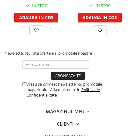
IN STOC
IN STOC
Piston si segmenti
Pompe ulei motor
ADAUGA IN COS
ADAUGA IN COS
Pompa ulei motor
Racire motor
Palete ventilator radiator
Curele ventilator
Newsletter
Nu rata ofertele si promotiile noastre
Furtunuri radiator
Pompe apa
Radiator
Termostat apa
Vreau sa primesc newsletter cu promotiile
Intinzator de curea
magazinului. Afla mai multe in
Politica de
Confidentialitate
Piese tractor
Ambreiaj
MAGAZINUL MEU
Kit parghii placa presiune
Cablu de ambreiaj
CLIENTI
Disc priza putere