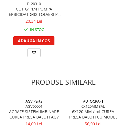
E120310
Garnituri vrac
COT G1 1/4 POMPA
Vibrochen si volanta
ERBICIDAT Ø32 TOLVERI P-
120
20,34 Lei
Cuzineti palier
Cuzineti axiali, semilune
IN STOC
Inel fata arbore motor
ADAUGA IN COS
Vibrochen arbore motor
Inel spate arbore motor
Simering fata arbore motor
Volanta motor, coroana
Simering spate arbore motor
PRODUSE SIMILARE
Capac arbore motor
Pistoane, segmenti, camasi
Camasa motor
AGV Parts
AUTOCRAFT
Inele camasa motor
AGV00001
6X120MMBAL
Pistoane motor
AGRAFE SISTEM IMBINARE
6X120 MM / ml CUREA
CUREA PRESA BALOTI AGV
PRESA BALOTI CU MODEL
Set segmenti motor
14,00 Lei
56,00 Lei
Set motor