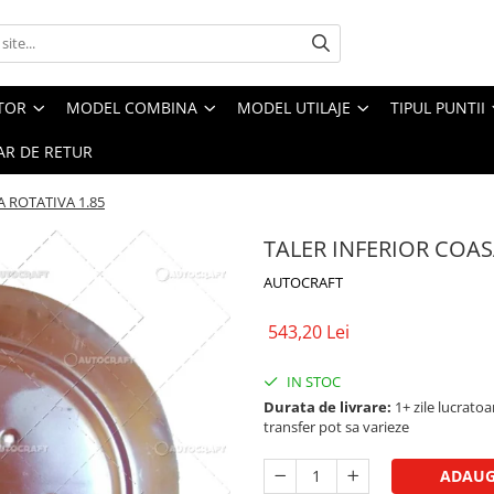
CTOR
MODEL COMBINA
MODEL UTILAJE
TIPUL PUNTII
R DE RETUR
 ROTATIVA 1.85
TALER INFERIOR COAS
AUTOCRAFT
543,20 Lei
IN STOC
Durata de livrare:
1+ zile lucratoar
transfer pot sa varieze
ADAUG