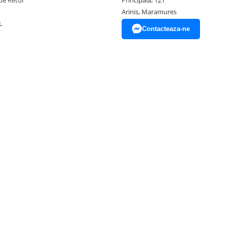
de Retur
Principala, 121
Arinis, Maramures
L
Contacteaza-ne