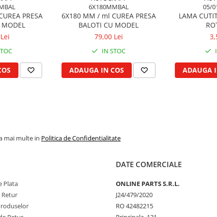
MBAL
6X180MMBAL
05/0
 CUREA PRESA
6X180 MM / ml CUREA PRESA
LAMA CUTI
U MODEL
BALOTI CU MODEL
RO
Lei
79,00 Lei
3,
STOC
IN STOC
COS
ADAUGA IN COS
ADAUGA I
la mai multe in
Politica de Confidentialitate
DATE COMERCIALE
 Plata
ONLINE PARTS S.R.L.
e Retur
J24/479/2020
Produselor
RO 42482215