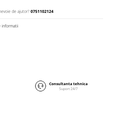
nevoie de ajutor?
0751102124
informatii
Consultanta tehnica
Suport 24/7