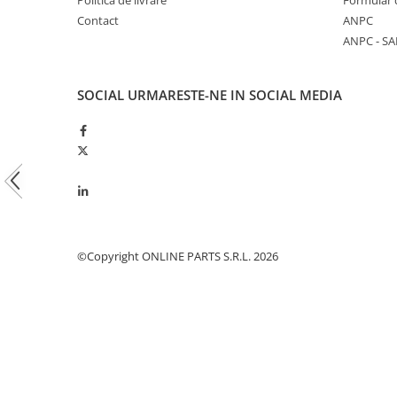
Politica de livrare
Formular 
Piston si segmenti
Contact
ANPC
ANPC - SA
Pompe ulei motor
Pompa ulei motor
Racire motor
SOCIAL
URMARESTE-NE IN SOCIAL MEDIA
Palete ventilator radiator
Curele ventilator
Furtunuri radiator
Pompe apa
Radiator
Termostat apa
©Copyright ONLINE PARTS S.R.L. 2026
Intinzator de curea
Piese tractor
Ambreiaj
Kit parghii placa presiune
Cablu de ambreiaj
Disc priza putere