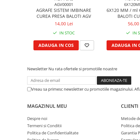
AGV00001
6X120M
Garnituri vrac
AGRAFE SISTEM IMBINARE
6X120 MM / ml
Vibrochen si volanta
CUREA PRESA BALOTI AGV
BALOTI C
Cuzineti palier
14,00 Lei
56,00 
Cuzineti axiali, semilune
IN STOC
IN 
Inel fata arbore motor
ADAUGA IN COS
ADAUGA IN 
Vibrochen arbore motor
Inel spate arbore motor
Simering fata arbore motor
Newsletter
Nu rata ofertele si promotiile noastre
Volanta motor, coroana
Simering spate arbore motor
Capac arbore motor
Vreau sa primesc newsletter cu promotiile magazinului. Af
Pistoane, segmenti, camasi
MAGAZINUL MEU
CLIENTI
Camasa motor
Inele camasa motor
Despre noi
Metode de
Pistoane motor
Termeni si Conditii
Politica d
Set segmenti motor
Politica de Confidentialitate
Garantia 
Set motor