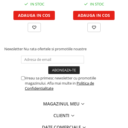
IN STOC
IN STOC
Garnituri vrac
Vibrochen si volanta
ADAUGA IN COS
ADAUGA IN COS
Cuzineti palier
Cuzineti axiali, semilune
Inel fata arbore motor
Vibrochen arbore motor
Newsletter
Nu rata ofertele si promotiile noastre
Inel spate arbore motor
Simering fata arbore motor
Volanta motor, coroana
Simering spate arbore motor
Vreau sa primesc newsletter cu promotiile
Capac arbore motor
magazinului. Afla mai multe in
Politica de
Confidentialitate
Pistoane, segmenti, camasi
Camasa motor
MAGAZINUL MEU
Inele camasa motor
Pistoane motor
CLIENTI
Set segmenti motor
DATE COMERCIALE
Set motor