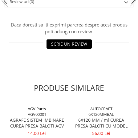
Review-uri
(0)
Kuhn, Huard
Capac toba esapament
Quicke
Galerie evacuare
Kola Rivale
Cot si suport esapament
Daca doresti sa iti exprimi parerea despre acest produs
Lemken
poti adauga un review.
Esapament
Blanchot
Garnitura colector esapament
SCRIE UN REVIEW
Mascar
Colier toba esapament
Wolagri
Admisia aerului
Supertino
Turbosuflanta
Seko
Flexibil evacuare
Maschio
Garnituri motor
PRODUSE SIMILARE
Monosem
Garnitura baie de ulei
Someca
Garnitura culbutori capac camera
Agrimaster
supapelor
AGV Parts
AUTOCRAFT
Quivogne
Garnitura chiulasa motor
AGV00001
6X120MMBAL
Annovi Reverberi
Set garnituri chiulasa
AGRAFE SISTEM IMBINARE
6X120 MM / ml CUREA
Unia
CUREA PRESA BALOTI AGV
PRESA BALOTI CU MODEL
Set garnituri superior
14,00 Lei
56,00 Lei
Fella
Set garnituri inferior