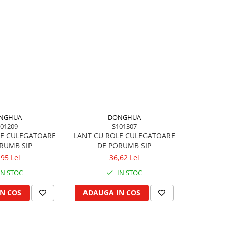
NGHUA
DONGHUA
01209
S101307
LE CULEGATOARE
LANT CU ROLE CULEGATOARE
LANT 
RUMB SIP
DE PORUMB SIP
CULEGATO
,95 Lei
36,62 Lei
IN STOC
IN STOC
N COS
ADAUGA IN COS
ADAUG