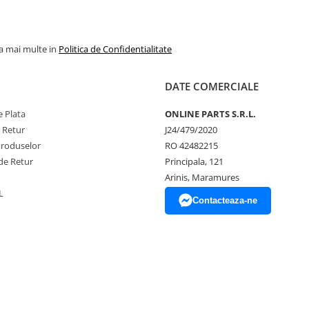
la mai multe in
Politica de Confidentialitate
DATE COMERCIALE
 Plata
ONLINE PARTS S.R.L.
e Retur
J24/479/2020
Produselor
RO 42482215
de Retur
Principala, 121
Arinis, Maramures
L
Contacteaza-ne