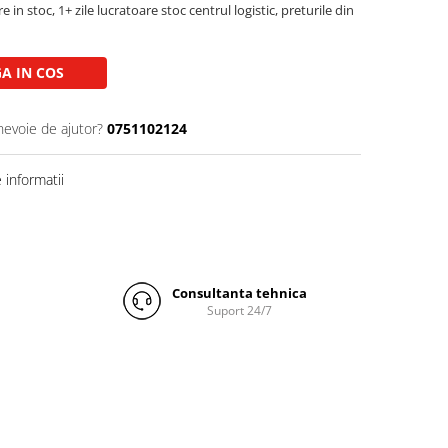
e in stoc, 1+ zile lucratoare stoc centrul logistic, preturile din
A IN COS
nevoie de ajutor?
0751102124
informatii
Consultanta tehnica
Suport 24/7