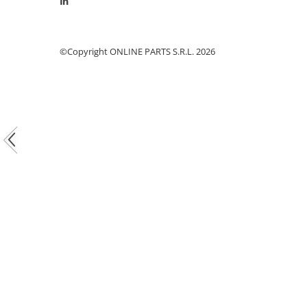
Piston si segmenti
Pompe ulei motor
©Copyright ONLINE PARTS S.R.L. 2026
Pompa ulei motor
Racire motor
Palete ventilator radiator
Curele ventilator
Furtunuri radiator
Pompe apa
Radiator
Termostat apa
Intinzator de curea
Piese tractor
Ambreiaj
Kit parghii placa presiune
Cablu de ambreiaj
Disc priza putere