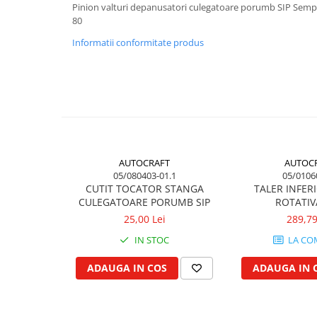
Pinion valturi depanusatori culegatoare porumb SIP Sem
Kuhn, Huard
Capac toba esapament
80
Quicke
Galerie evacuare
Informatii conformitate produs
Kola Rivale
Cot si suport esapament
Lemken
Esapament
Blanchot
Garnitura colector esapament
Mascar
Colier toba esapament
Wolagri
Admisia aerului
Supertino
Turbosuflanta
Seko
AUTOCRAFT
AUTOC
Flexibil evacuare
05/080403-01.1
05/0106
Maschio
Garnituri motor
CUTIT TOCATOR STANGA
TALER INFER
Monosem
CULEGATOARE PORUMB SIP
ROTATIV
Garnitura baie de ulei
Someca
25,00 Lei
289,79
Garnitura culbutori capac camera
Agrimaster
supapelor
IN STOC
LA CO
Quivogne
Garnitura chiulasa motor
ADAUGA IN COS
ADAUGA IN 
Annovi Reverberi
Set garnituri chiulasa
Unia
Set garnituri superior
Fella
Set garnituri inferior