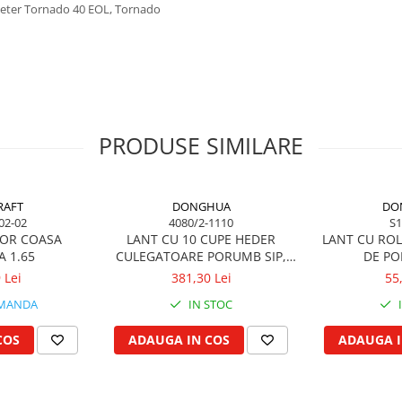
peter Tornado 40 EOL, Tornado
PRODUSE SIMILARE
RAFT
DONGHUA
DO
02-02
4080/2-1110
S1
IOR COASA
LANT CU 10 CUPE HEDER
LANT CU RO
A 1.65
CULEGATOARE PORUMB SIP,
DE PO
ZMAJ L=3.10 m
 Lei
381,30 Lei
55
MANDA
IN STOC
COS
ADAUGA IN COS
ADAUGA I