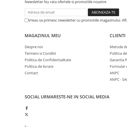
Newsletter
Nu rata ofertele si promotiile noastre
Garnituri vrac
Vibrochen si volanta
Vreau sa primesc newsletter cu promotiile magazinului. Af
Cuzineti palier
Cuzineti axiali, semilune
MAGAZINUL MEU
CLIENTI
Inel fata arbore motor
Vibrochen arbore motor
Despre noi
Metode de
Inel spate arbore motor
Termeni si Conditii
Politica d
Simering fata arbore motor
Politica de Confidentialitate
Garantia 
Volanta motor, coroana
Politica de livrare
Formular 
Simering spate arbore motor
Contact
ANPC
ANPC - SA
Capac arbore motor
Pistoane, segmenti, camasi
Camasa motor
SOCIAL
URMARESTE-NE IN SOCIAL MEDIA
Inele camasa motor
Pistoane motor
Set segmenti motor
Set motor