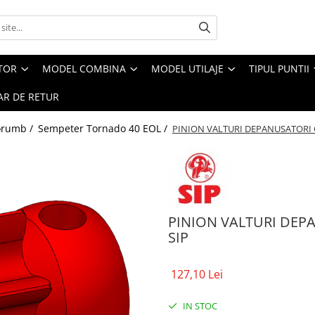
CTOR
MODEL COMBINA
MODEL UTILAJE
TIPUL PUNTII
R DE RETUR
orumb /
Sempeter Tornado 40 EOL /
PINION VALTURI DEPANUSATORI
PINION VALTURI DE
SIP
127,10 Lei
IN STOC