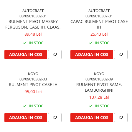
Vibrochen arbore motor
Piulite roata
Inel spate arbore motor
Prezon roata
AUTOCRAFT
AUTOCRAFT
03/09010302-01
03/09010307-01
Simering fata arbore motor
Inele fixare janta
RULMENT PIVOT MASSEY
CAPAC RULMENT PIVOT CASE
Volanta motor, coroana
Punte fata 4 roţi motrice
FERGUSON, CASE IH, CLAAS,
IH
Simering spate arbore motor
Ax transmisie fata
89,48 Lei
25,43 Lei
Capac arbore motor
Balansier bucsa punte fata
IN STOC
IN STOC
Pistoane, segmenti, camasi
Cardan, planetara
ADAUGA IN COS
ADAUGA IN COS
Camasa motor
Carter de butuc, pivot
Inele camasa motor
Cilindru
Pistoane motor
Diferential
KOYO
KOYO
03/09010302-03
03/09010302-09
Set segmenti motor
Disc de frana
RULMENT PIVOT CASE IH
RULMENT PIVOT SAME,
Set motor
Intrare diferential grup conic
LAMBORGHINI
95,00 Lei
Piston si segmenti
Reductor punte fata
137,28 Lei
Pompe ulei motor
Bucsa cuplare, rulment
IN STOC
IN STOC
Cutia de transfer
Pompa ulei motor
ADAUGA IN COS
ADAUGA IN COS
Bloc hidraulic monobloc
Racire motor
Arbore de ridicare
Palete ventilator radiator