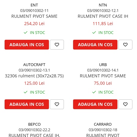
Cilindru hidraulic de ridicare
Curele ventilator
ENT
NTN
03/09010302-11
03/09010302-12.1
Bucsa, inel, oring, piese arbore
Furtunuri radiator
RULMENT PIVOT SAME
RULMENT PIVOT CASE IH
ridicare
Pompe apa
254,20 Lei
111,85 Lei
Cablu hidraulic, piese
Radiator
IN STOC
IN STOC
Cutie de viteze
Termostat apa
Ax cutie viteze
Intinzator de curea
ADAUGA IN COS
ADAUGA IN COS
Bucsa cutie viteze
Pinion cutie viteze
AUTOCRAFT
URB
Rulmenti cutie viteze
03/09010302-13.1
03/09010302-14.1
Reductor transmisie
32306 rulment (30x72x28.75)
RULMENT PIVOT SAME
125,00 Lei
75,00 Lei
Bolt reductor transmisie
Pinion reductor transmisie
IN STOC
IN STOC
Rulment reductor transmisie
ADAUGA IN COS
ADAUGA IN COS
Simering, garnitura reductor
transmisie
Priza de putere
BEPCO
CARRARO
03/09010302-22.2
03/09010302-18
Arbore ax priza de putere
RULMENT PIVOT CASE IH,
RULMENT PIVOT