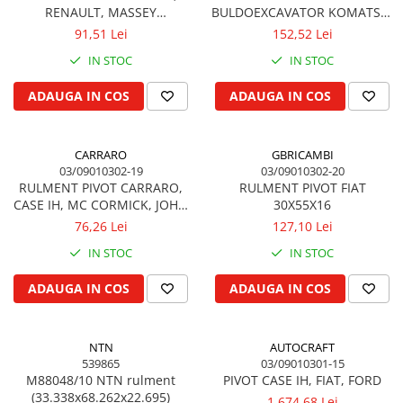
Simering priza de putere
RENAULT, MASSEY
BULDOEXCAVATOR KOMATSU,
FERGUSON, JOHN DEERE,
NEW HOLLAND, CARRARO
Rulment priza de putere
91,51 Lei
152,52 Lei
LANDINI, FORD
IN STOC
IN STOC
ADAUGA IN COS
ADAUGA IN COS
CARRARO
GBRICAMBI
03/09010302-19
03/09010302-20
RULMENT PIVOT CARRARO,
RULMENT PIVOT FIAT
CASE IH, MC CORMICK, JOHN
30X55X16
DEERE, MASSEY FERGUSON,
76,26 Lei
127,10 Lei
STEYR
IN STOC
IN STOC
ADAUGA IN COS
ADAUGA IN COS
NTN
AUTOCRAFT
539865
03/09010301-15
M88048/10 NTN rulment
PIVOT CASE IH, FIAT, FORD
(33.338x68.262x22.695)
1.674,68 Lei