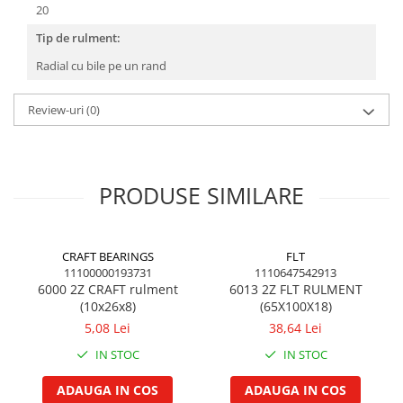
20
Garnituri vrac
Tip de rulment:
Vibrochen si volanta
Radial cu bile pe un rand
Cuzineti palier
Cuzineti axiali, semilune
Review-uri
(0)
Inel fata arbore motor
Vibrochen arbore motor
Inel spate arbore motor
Simering fata arbore motor
PRODUSE SIMILARE
Volanta motor, coroana
Simering spate arbore motor
Capac arbore motor
CRAFT BEARINGS
FLT
11100000193731
1110647542913
Pistoane, segmenti, camasi
6000 2Z CRAFT rulment
6013 2Z FLT RULMENT
(10x26x8)
(65X100X18)
Camasa motor
5,08 Lei
38,64 Lei
Inele camasa motor
Pistoane motor
IN STOC
IN STOC
Set segmenti motor
ADAUGA IN COS
ADAUGA IN COS
Set motor