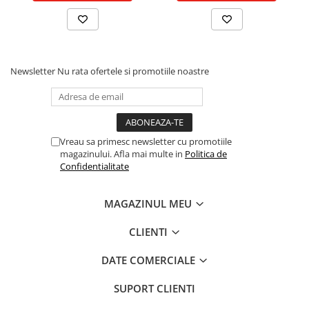
Piston si segmenti
Pompe ulei motor
Pompa ulei motor
Newsletter
Nu rata ofertele si promotiile noastre
Racire motor
Palete ventilator radiator
Curele ventilator
Furtunuri radiator
Vreau sa primesc newsletter cu promotiile
Pompe apa
magazinului. Afla mai multe in
Politica de
Radiator
Confidentialitate
Termostat apa
Intinzator de curea
MAGAZINUL MEU
Piese tractor
CLIENTI
Ambreiaj
Kit parghii placa presiune
DATE COMERCIALE
Cablu de ambreiaj
SUPORT CLIENTI
Disc priza putere