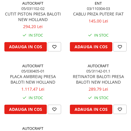
Filtru de combustibil
Colier toba esapament
AUTOCRAFT
ENT
Kuhn, Huard
Filtru hidraulic
05/031102-02
03/110304-03
Admisia aerului
Quicke
CUTIT PISTON PRESA BALOTI
CABLU PRIZA PUTERE FIAT
Filtru ulei de motor
Turbosuflanta
NEW HOLLAND
Kola Rivale
145,00 Lei
Prefiltru de aer
Flexibil evacuare
294,20 Lei
Lemken
Filtru de aerisire, particule
Garnituri motor
IN STOC
IN STOC
Blanchot
Franare
Garnitura baie de ulei
Mascar
ADAUGA IN COS
ADAUGA IN COS
Cablu de frana
Garnitura culbutori capac camera
Wolagri
supapelor
Cilindru de frana
Supertino
Garnitura chiulasa motor
Frana de oprire
AUTOCRAFT
AUTOCRAFT
Seko
Set garnituri chiulasa
Frane cu disc in baie de ulei
05/030405-01
05/31142-01.1
Maschio
PLACA AMBREIAJ PRESA
RETINATOR BALOTI PRESA
Set garnituri superior
Frane cu piston
Monosem
BALOTI NEW HOLLAND
BALOTI NEW HOLLAND
Set garnituri inferior
Frane pneumatice
Someca
1.117,47 Lei
289,79 Lei
Garnituri vrac
Frane cu disc uscat
Agrimaster
IN STOC
IN STOC
Vibrochen si volanta
Frane cu tambur
Quivogne
Pedala de frana
ADAUGA IN COS
ADAUGA IN COS
Cuzineti palier
Annovi Reverberi
Roti fata si spate
Cuzineti axiali, semilune
Unia
Inel fata arbore motor
Jante fata
Fella
AUTOCRAFT