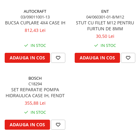
Vibrochen arbore motor
Piulite roata
Inel spate arbore motor
Prezon roata
AUTOCRAFT
ENT
03/09011001-13
04/060301-01-8/M12
Simering fata arbore motor
Inele fixare janta
BUCSA CUPLARE 4X4 CASE IH
STUT CU FILET M12 PENTRU
Volanta motor, coroana
Punte fata 4 roţi motrice
FURTUN DE 8MM
812,43 Lei
Simering spate arbore motor
Ax transmisie fata
30,50 Lei
Capac arbore motor
Balansier bucsa punte fata
IN STOC
IN STOC
Pistoane, segmenti, camasi
Cardan, planetara
ADAUGA IN COS
ADAUGA IN COS
Camasa motor
Carter de butuc, pivot
Inele camasa motor
Cilindru
Pistoane motor
Diferential
BOSCH
C18294
Set segmenti motor
Disc de frana
SET REPARATIE POMPA
Set motor
Intrare diferential grup conic
HIDRAULICA CASE IH, FENDT
Piston si segmenti
Reductor punte fata
355,88 Lei
Pompe ulei motor
Bucsa cuplare, rulment
IN STOC
Cutia de transfer
Pompa ulei motor
ADAUGA IN COS
Bloc hidraulic monobloc
Racire motor
Arbore de ridicare
Palete ventilator radiator