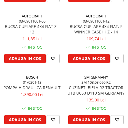
Filtru de combustibil
Colier toba esapament
Kuhn, Huard
Filtru hidraulic
Admisia aerului
Quicke
Filtru ulei de motor
AUTOCRAFT
AUTOCRAFT
Turbosuflanta
Kola Rivale
03/09011001-06
03/09011001-12
Prefiltru de aer
Flexibil evacuare
BUCSA CUPLARE 4X4 FIAT Z -
BUCSA CUPLARE 4X4 FIAT, F
Lemken
Filtru de aerisire, particule
Garnituri motor
12
WINNER CASE IH Z - 14
Blanchot
Franare
111,85 Lei
109,74 Lei
Garnitura baie de ulei
Mascar
Cablu de frana
IN STOC
IN STOC
Garnitura culbutori capac camera
Wolagri
supapelor
Cilindru de frana
Supertino
ADAUGA IN COS
ADAUGA IN COS
Garnitura chiulasa motor
Frana de oprire
Seko
Set garnituri chiulasa
Frane cu disc in baie de ulei
Maschio
Set garnituri superior
Frane cu piston
BOSCH
SM GERMANY
Monosem
01/0201-13
SM 103.03.090 R2
Set garnituri inferior
Frane pneumatice
Someca
POMPA HIDRAULICA RENAULT
CUZINETI BIELA R2 TRACTOR
Garnituri vrac
Frane cu disc uscat
UTB U650 D110 SM GERMANY
Agrimaster
1.890,00 Lei
Vibrochen si volanta
Frane cu tambur
135,00 Lei
Quivogne
Pedala de frana
Cuzineti palier
IN STOC
IN STOC
Annovi Reverberi
Roti fata si spate
Cuzineti axiali, semilune
Unia
ADAUGA IN COS
ADAUGA IN COS
Inel fata arbore motor
Jante fata
Fella