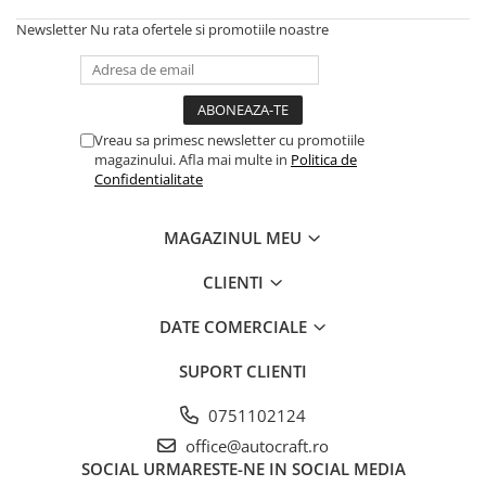
Cilindru hidraulic de ridicare
Curele ventilator
Newsletter
Nu rata ofertele si promotiile noastre
Bucsa, inel, oring, piese arbore
Furtunuri radiator
ridicare
Pompe apa
Cablu hidraulic, piese
Radiator
Cutie de viteze
Termostat apa
Vreau sa primesc newsletter cu promotiile
Ax cutie viteze
Intinzator de curea
magazinului. Afla mai multe in
Politica de
Bucsa cutie viteze
Confidentialitate
Pinion cutie viteze
Rulmenti cutie viteze
MAGAZINUL MEU
Reductor transmisie
CLIENTI
Bolt reductor transmisie
Pinion reductor transmisie
DATE COMERCIALE
Rulment reductor transmisie
SUPORT CLIENTI
Simering, garnitura reductor
transmisie
0751102124
Priza de putere
office@autocraft.ro
Arbore ax priza de putere
SOCIAL
URMARESTE-NE IN SOCIAL MEDIA