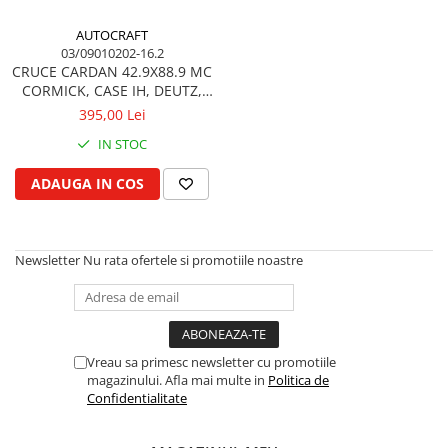
Cilindru hidraulic de ridicare
Curele ventilator
AUTOCRAFT
Bucsa, inel, oring, piese arbore
Furtunuri radiator
03/09010202-16.2
ridicare
Pompe apa
CRUCE CARDAN 42.9X88.9 MC
Cablu hidraulic, piese
CORMICK, CASE IH, DEUTZ,
Radiator
Cutie de viteze
JOHN DEERE
395,00 Lei
Termostat apa
Ax cutie viteze
Intinzator de curea
IN STOC
Bucsa cutie viteze
ADAUGA IN COS
Pinion cutie viteze
Rulmenti cutie viteze
Reductor transmisie
Newsletter
Nu rata ofertele si promotiile noastre
Bolt reductor transmisie
Pinion reductor transmisie
Rulment reductor transmisie
Simering, garnitura reductor
Vreau sa primesc newsletter cu promotiile
transmisie
magazinului. Afla mai multe in
Politica de
Priza de putere
Confidentialitate
Arbore ax priza de putere