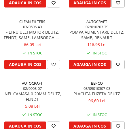
Filtru de combustibil
Colier toba esapament
ADAUGA IN COS
ADAUGA IN COS
Kuhn, Huard
Filtru hidraulic
Admisia aerului
Quicke
Filtru ulei de motor
Turbosuflanta
Kola Rivale
CLEAN FILTERS
AUTOCRAFT
Prefiltru de aer
Flexibil evacuare
03/0506-40
02/010203-79
Lemken
Filtru de aerisire, particule
Garnituri motor
FILTRU ULEI MOTOR DEUTZ,
POMPA ALIMENTARE DEUTZ,
Blanchot
FENDT, SAME, LAMBORGHINI,
SAME, RENAULT
Franare
Garnitura baie de ulei
Mascar
HURLIMANN, STEYR
66,09 Lei
116,93 Lei
Cablu de frana
Garnitura culbutori capac camera
Wolagri
IN STOC
IN STOC
supapelor
Cilindru de frana
Supertino
Garnitura chiulasa motor
Frana de oprire
ADAUGA IN COS
ADAUGA IN COS
Seko
Set garnituri chiulasa
Frane cu disc in baie de ulei
Maschio
Set garnituri superior
Frane cu piston
Monosem
AUTOCRAFT
BEPCO
Set garnituri inferior
Frane pneumatice
Someca
02/0903-07
03/09010307-03
Garnituri vrac
Frane cu disc uscat
INEL CAMASA 0.20MM DEUTZ,
PLACUTA FUZETA DEUTZ
Agrimaster
Vibrochen si volanta
FENDT
Frane cu tambur
96,60 Lei
Quivogne
5,08 Lei
Pedala de frana
Cuzineti palier
Annovi Reverberi
Roti fata si spate
IN STOC
IN STOC
Cuzineti axiali, semilune
Unia
Inel fata arbore motor
Jante fata
Fella
ADAUGA IN COS
ADAUGA IN COS