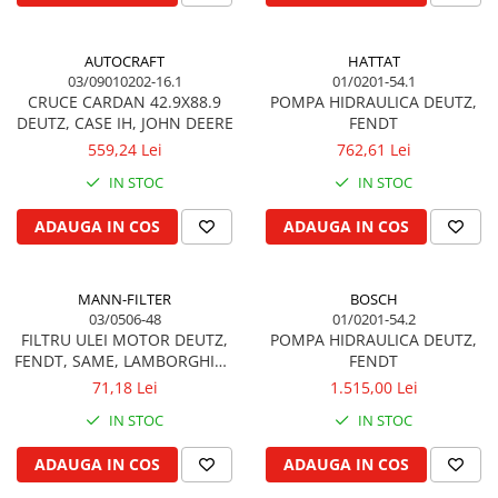
Vibrochen arbore motor
Piulite roata
Inel spate arbore motor
Prezon roata
AUTOCRAFT
HATTAT
Simering fata arbore motor
Inele fixare janta
03/09010202-16.1
01/0201-54.1
Volanta motor, coroana
Punte fata 4 roţi motrice
CRUCE CARDAN 42.9X88.9
POMPA HIDRAULICA DEUTZ,
Simering spate arbore motor
DEUTZ, CASE IH, JOHN DEERE
FENDT
Ax transmisie fata
Capac arbore motor
559,24 Lei
762,61 Lei
Balansier bucsa punte fata
Pistoane, segmenti, camasi
IN STOC
IN STOC
Cardan, planetara
Camasa motor
Carter de butuc, pivot
ADAUGA IN COS
ADAUGA IN COS
Inele camasa motor
Cilindru
Pistoane motor
Diferential
Set segmenti motor
MANN-FILTER
BOSCH
Disc de frana
03/0506-48
01/0201-54.2
Set motor
Intrare diferential grup conic
FILTRU ULEI MOTOR DEUTZ,
POMPA HIDRAULICA DEUTZ,
Piston si segmenti
Reductor punte fata
FENDT, SAME, LAMBORGHINI,
FENDT
HURLIMANN, STEYR
Pompe ulei motor
71,18 Lei
1.515,00 Lei
Bucsa cuplare, rulment
Cutia de transfer
Pompa ulei motor
IN STOC
IN STOC
Bloc hidraulic monobloc
Racire motor
ADAUGA IN COS
ADAUGA IN COS
Arbore de ridicare
Palete ventilator radiator