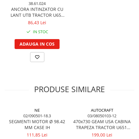
38.61.024
Garnituri vrac
ANCORA INTINZATOR CU
Vibrochen si volanta
LANT UTB TRACTOR U650
38.61.024
86,43 Lei
Cuzineti palier
Cuzineti axiali, semilune
IN STOC
Inel fata arbore motor
ADAUGA IN COS
Vibrochen arbore motor
Inel spate arbore motor
Simering fata arbore motor
Volanta motor, coroana
Simering spate arbore motor
PRODUSE SIMILARE
Capac arbore motor
Pistoane, segmenti, camasi
Camasa motor
NE
AUTOCRAFT
Inele camasa motor
02/090501-18.3
03/08050103-12
SEGMENTI MOTOR Ø 98.42
470x730 GEAM USA CABINA
Pistoane motor
MM CASE IH
TRAPEZA TRACTOR U651,
Set segmenti motor
U650
111,85 Lei
199,00 Lei
Set motor