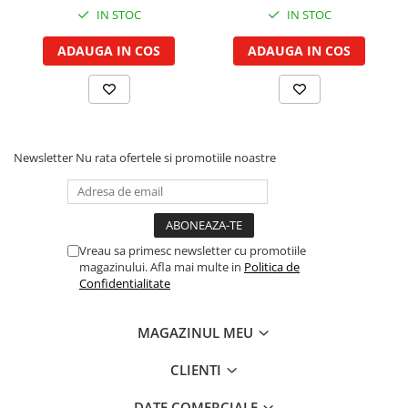
IN STOC
IN STOC
Piston si segmenti
Pompe ulei motor
ADAUGA IN COS
ADAUGA IN COS
Pompa ulei motor
Racire motor
Palete ventilator radiator
Curele ventilator
Newsletter
Nu rata ofertele si promotiile noastre
Furtunuri radiator
Pompe apa
Radiator
Termostat apa
Vreau sa primesc newsletter cu promotiile
Intinzator de curea
magazinului. Afla mai multe in
Politica de
Confidentialitate
Piese tractor
Ambreiaj
MAGAZINUL MEU
Kit parghii placa presiune
Cablu de ambreiaj
CLIENTI
Disc priza putere
DATE COMERCIALE