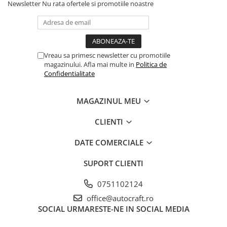
Newsletter
Nu rata ofertele si promotiile noastre
Piston si segmenti
Pompe ulei motor
Pompa ulei motor
Racire motor
Vreau sa primesc newsletter cu promotiile
magazinului. Afla mai multe in
Politica de
Palete ventilator radiator
Confidentialitate
Curele ventilator
Furtunuri radiator
MAGAZINUL MEU
Pompe apa
CLIENTI
Radiator
Termostat apa
DATE COMERCIALE
Intinzator de curea
Piese tractor
SUPORT CLIENTI
Ambreiaj
0751102124
Kit parghii placa presiune
office@autocraft.ro
Cablu de ambreiaj
SOCIAL
URMARESTE-NE IN SOCIAL MEDIA
Disc priza putere