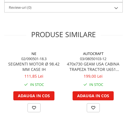
Garnituri vrac
Review-uri
(0)
Vibrochen si volanta
Cuzineti palier
Cuzineti axiali, semilune
PRODUSE SIMILARE
Inel fata arbore motor
Vibrochen arbore motor
Inel spate arbore motor
NE
AUTOCRAFT
Simering fata arbore motor
02/090501-18.3
03/08050103-12
SEGMENTI MOTOR Ø 98.42
470x730 GEAM USA CABINA
Volanta motor, coroana
MM CASE IH
TRAPEZA TRACTOR U651,
Simering spate arbore motor
U650
111,85 Lei
199,00 Lei
Capac arbore motor
IN STOC
IN STOC
Pistoane, segmenti, camasi
ADAUGA IN COS
ADAUGA IN COS
Camasa motor
Inele camasa motor
Pistoane motor
Set segmenti motor
Set motor